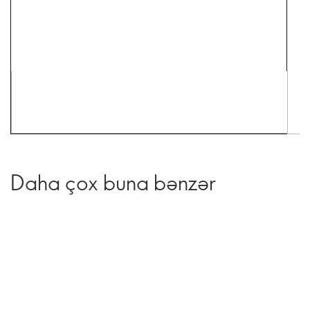
Daha çox buna bənzər