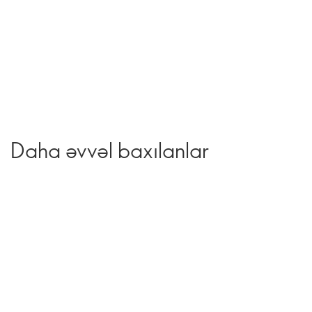
Daha əvvəl baxılanlar