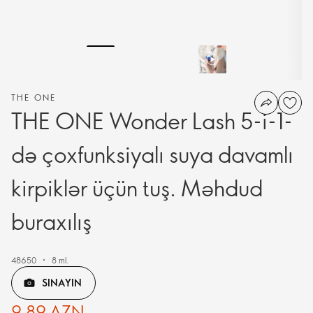
THE ONE
THE ONE Wonder Lash 5-i-1-
də çoxfunksiyalı suya davamlı
kirpiklər üçün tuş. Məhdud
buraxılış
48650
8 ml.
SINAYIN
9,89 AZN