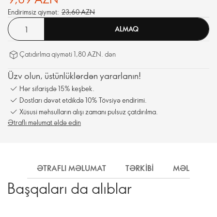
Endirimsiz qiymət:
23,60 AZN
ALMAQ
Çatıdırlma qiyməti 1,80 AZN. dən
Üzv olun, üstünlüklərdən yararlanın!
Hər sifarişdə 15% keşbek.
Dostları dəvət etdikdə 10% Tövsiyə endirimi.
Xüsusi məhsulların alışı zamanı pulsuz çatdırılma.
Ətraflı məlumat əldə edin
ƏTRAFLI MƏLUMAT
TƏRKIBI
MƏLUMAT
Başqaları da alıblar