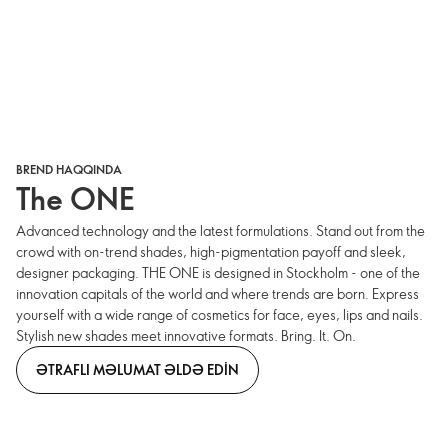
BREND HAQQINDA
The ONE
Advanced technology and the latest formulations. Stand out from the
crowd with on-trend shades, high-pigmentation payoff and sleek,
designer packaging. THE ONE is designed in Stockholm - one of the
innovation capitals of the world and where trends are born. Express
yourself with a wide range of cosmetics for face, eyes, lips and nails.
Stylish new shades meet innovative formats. Bring. It. On.
ƏTRAFLI MƏLUMAT ƏLDƏ EDIN