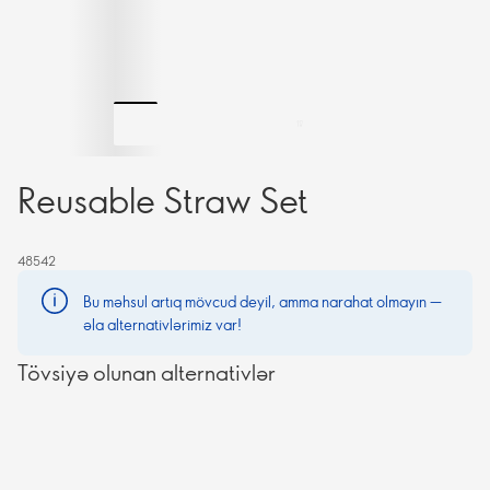
Reusable Straw Set
48542
Bu məhsul artıq mövcud deyil, amma narahat olmayın —
əla alternativlərimiz var!
Tövsiyə olunan alternativlər