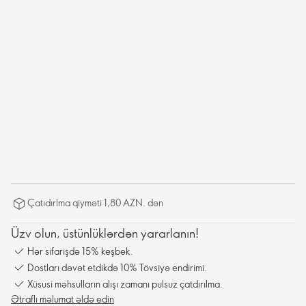
Çatıdırlma qiyməti 1,80 AZN. dən
Üzv olun, üstünlüklərdən yararlanın!
Hər sifarişdə 15% keşbek.
Dostları dəvət etdikdə 10% Tövsiyə endirimi.
Xüsusi məhsulların alışı zamanı pulsuz çatdırılma.
Ətraflı məlumat əldə edin