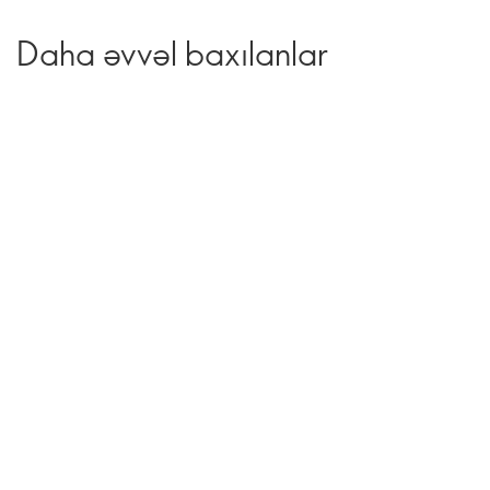
Daha əvvəl baxılanlar