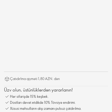
Çatıdırlma qiyməti 1,80 AZN. dən
Üzv olun, üstünlüklərdən yararlanın!
Hər sifarişdə 15% keşbek.
Dostları dəvət etdikdə 10% Tövsiyə endirimi.
Xüsusi məhsulların alışı zamanı pulsuz çatdırılma.