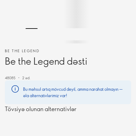
BE THE LEGEND
Be the Legend dəsti
48085
2 əd.
Bu məhsul artıq mövcud deyil, amma narahat olmayın —
əla alternativlərimiz var!
Tövsiyə olunan alternativlər