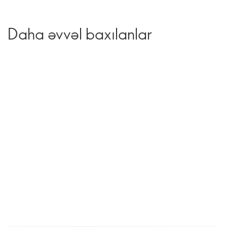
Daha əvvəl baxılanlar