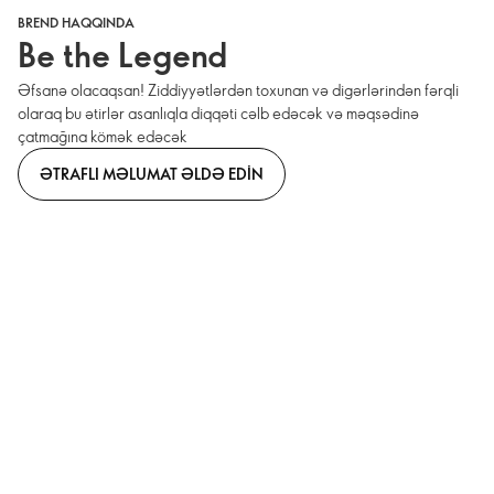
BREND HAQQINDA
Be the Legend
Əfsanə olacaqsan! Ziddiyyətlərdən toxunan və digərlərindən fərqli
olaraq bu ətirlər asanlıqla diqqəti cəlb edəcək və məqsədinə
çatmağına kömək edəcək
ƏTRAFLI MƏLUMAT ƏLDƏ EDIN