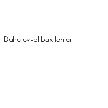
Daha əvvəl baxılanlar