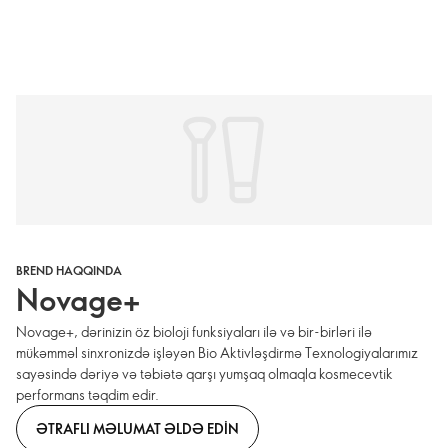
BREND HAQQINDA
Novage+
Novage+, dərinizin öz bioloji funksiyaları ilə və bir-birləri ilə
mükəmməl sinxronizdə işləyən Bio Aktivləşdirmə Texnologiyalarımız
sayəsində dəriyə və təbiətə qarşı yumşaq olmaqla kosmecevtik
performans təqdim edir.
ƏTRAFLI MƏLUMAT ƏLDƏ EDIN