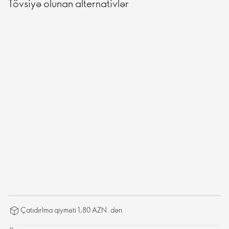
Tövsiyə olunan alternativlər
Çatıdırlma qiyməti 1,80 AZN. dən