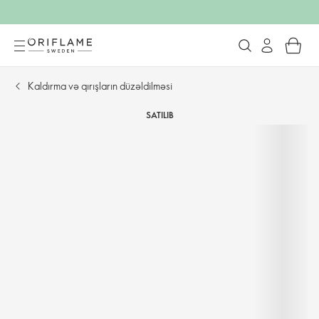
Kaldırma və qırışların düzəldilməsi
SATILIB