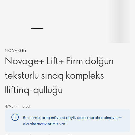
NOVAGE+
Novage+ Lift+ Firm dolğun
teksturlu sınaq kompleks
lliftinq-qulluğu
47954
8 əd.
Bu məhsul artıq mövcud deyil, amma narahat olmayın —
əla alternativlərimiz var!