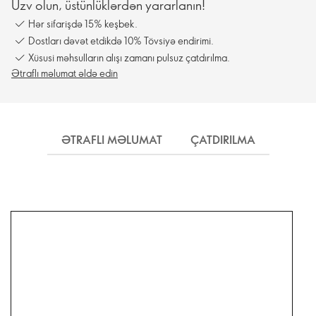
Üzv olun, üstünlüklərdən yararlanın!
Hər sifarişdə 15% keşbek.
Dostları dəvət etdikdə 10% Tövsiyə endirimi.
Xüsusi məhsulların alışı zamanı pulsuz çatdırılma.
Ətraflı məlumat əldə edin
ƏTRAFLI MƏLUMAT
ÇATDIRILMA