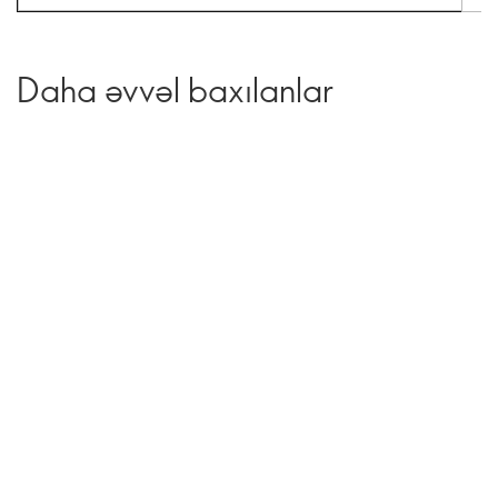
Daha əvvəl baxılanlar