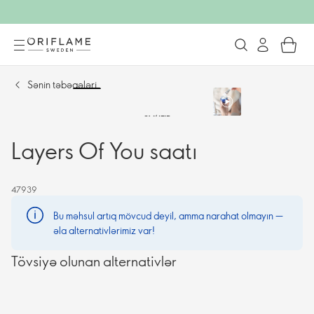
Sənin təbəqələri
SATILIB
Layers Of You saatı
47939
Bu məhsul artıq mövcud deyil, amma narahat olmayın —
əla alternativlərimiz var!
Tövsiyə olunan alternativlər