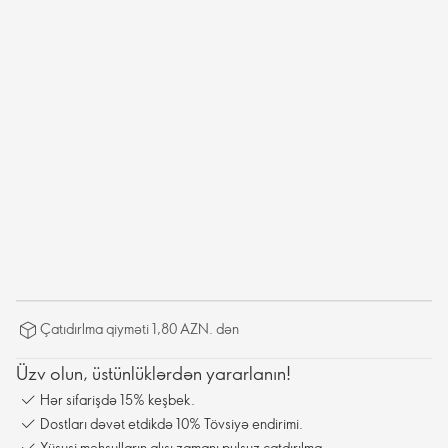
Çatıdırlma qiyməti 1,80 AZN. dən
Üzv olun, üstünlüklərdən yararlanın!
Hər sifarişdə 15% keşbek.
Dostları dəvət etdikdə 10% Tövsiyə endirimi.
Xüsusi məhsulların alışı zamanı pulsuz çatdırılma.