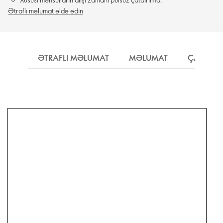
Ətraflı məlumat əldə edin
ƏTRAFLI MƏLUMAT
MƏLUMAT
ÇATDIRI