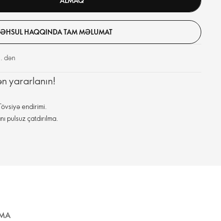
ALMAQ
ƏHSUL HAQQINDA TAM MƏLUMAT
. dən
ən yararlanın!
övsiyə endirimi.
nı pulsuz çatdırılma.
LMA