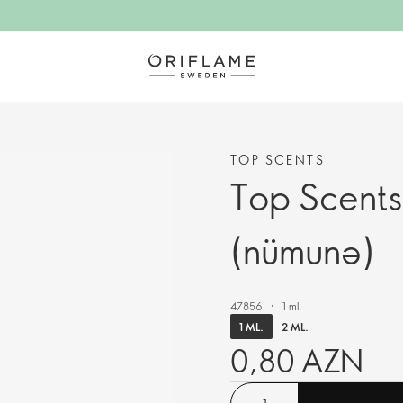
TOP SCENTS
Top Scents
(nümunə)
47856
1 ml.
1 ML.
2 ML.
0,80 AZN