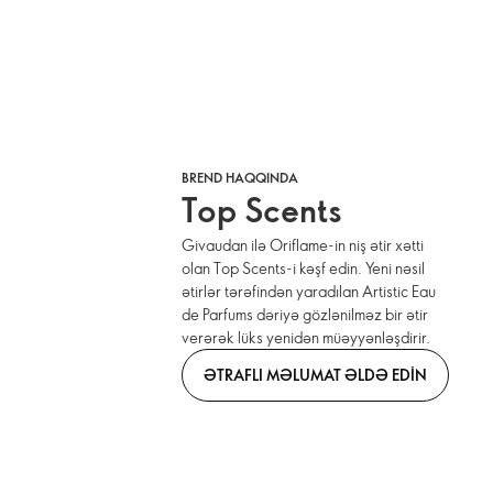
BREND HAQQINDA
Top Scents
Givaudan ilə Oriflame-in niş ətir xətti
olan Top Scents-i kəşf edin. Yeni nəsil
ətirlər tərəfindən yaradılan Artistic Eau
de Parfums dəriyə gözlənilməz bir ətir
verərək lüks yenidən müəyyənləşdirir.
ƏTRAFLI MƏLUMAT ƏLDƏ EDIN