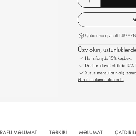
M
Çatıdırlma qiyməti 1,80 AZN
Üzv olun, üstünlüklərd
Hər sifarişdə 15% keşbek.
Dostları dəvət etdikdə 10% T
Xüsusi məhsulların alışı zama
Ətraflı məlumat əldə edin
RAFLI MƏLUMAT
TƏRKIBI
MƏLUMAT
ÇATDIRI