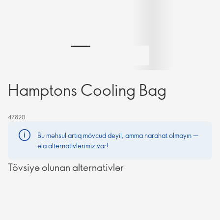
Hamptons Cooling Bag
47820
Bu məhsul artıq mövcud deyil, amma narahat olmayın —
əla alternativlərimiz var!
Tövsiyə olunan alternativlər