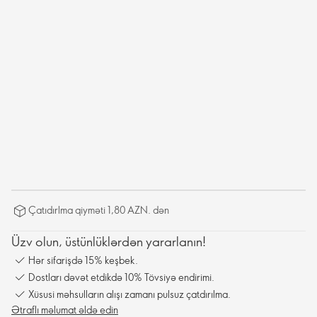
Çatıdırlma qiyməti 1,80 AZN. dən
Üzv olun, üstünlüklərdən yararlanın!
Hər sifarişdə 15% keşbek.
Dostları dəvət etdikdə 10% Tövsiyə endirimi.
Xüsusi məhsulların alışı zamanı pulsuz çatdırılma.
Ətraflı məlumat əldə edin