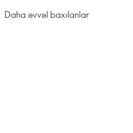
Daha əvvəl baxılanlar