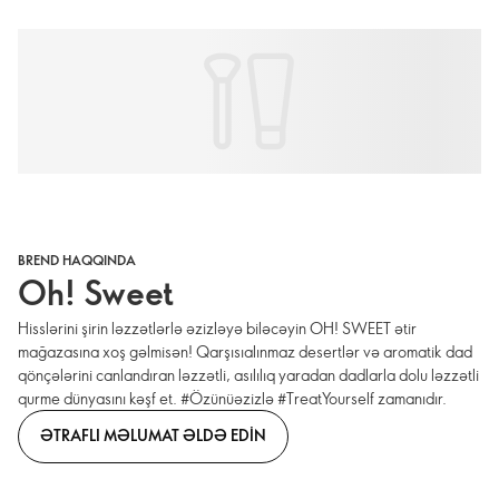
BREND HAQQINDA
Oh! Sweet
Hisslərini şirin ləzzətlərlə əzizləyə biləcəyin OH! SWEET ətir
mağazasına xoş gəlmisən! Qarşısıalınmaz desertlər və aromatik dad
qönçələrini canlandıran ləzzətli, asılılıq yaradan dadlarla dolu ləzzətli
qurme dünyasını kəşf et. #Özünüəzizlə #TreatYourself zamanıdır.
ƏTRAFLI MƏLUMAT ƏLDƏ EDIN