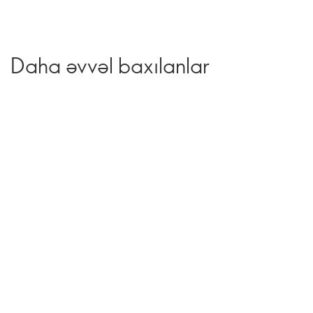
Daha əvvəl baxılanlar