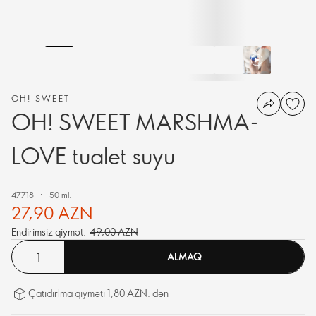
OH! SWEET
OH! SWEET MARSHMA-
LOVE tualet suyu
47718
50 ml.
27,90 AZN
Endirimsiz qiymət:
49,00 AZN
ALMAQ
Çatıdırlma qiyməti 1,80 AZN. dən