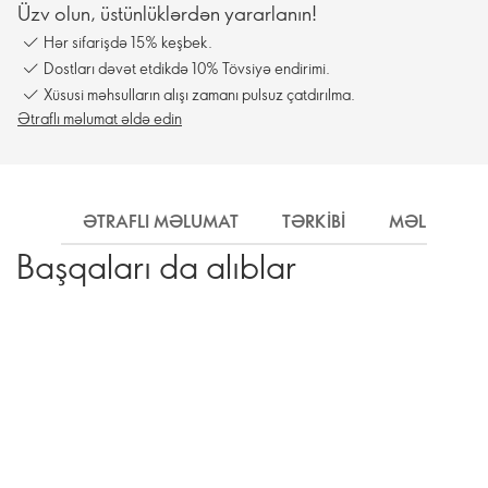
Üzv olun, üstünlüklərdən yararlanın!
Hər sifarişdə 15% keşbek.
Dostları dəvət etdikdə 10% Tövsiyə endirimi.
Xüsusi məhsulların alışı zamanı pulsuz çatdırılma.
Ətraflı məlumat əldə edin
ƏTRAFLI MƏLUMAT
TƏRKIBI
MƏLUMAT
Başqaları da alıblar