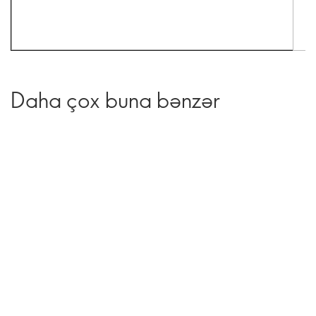
Daha çox buna bənzər