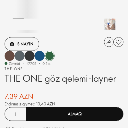
SINAYIN
Zümrüd
47708
0.3 q.
THE ONE
THE ONE göz qələmi-layner
7,39 AZN
Endirimsiz qiymət:
13,40 AZN
ALMAQ