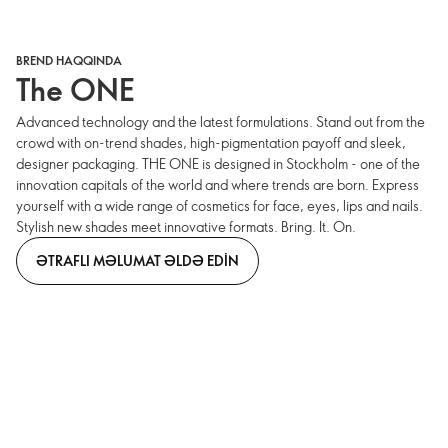
BREND HAQQINDA
The ONE
Advanced technology and the latest formulations. Stand out from the
crowd with on-trend shades, high-pigmentation payoff and sleek,
designer packaging. THE ONE is designed in Stockholm - one of the
innovation capitals of the world and where trends are born. Express
yourself with a wide range of cosmetics for face, eyes, lips and nails.
Stylish new shades meet innovative formats. Bring. It. On.
ƏTRAFLI MƏLUMAT ƏLDƏ EDIN