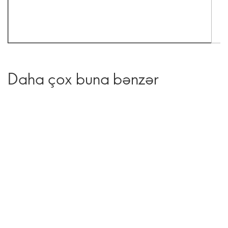
Daha çox buna bənzər