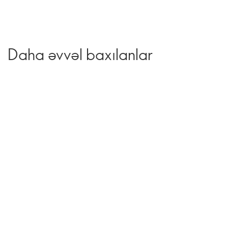
Daha əvvəl baxılanlar