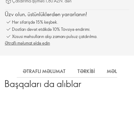
Çatıdırlma qiyməti 1,80 AZN. dən
Üzv olun, üstünlüklərdən yararlanın!
Hər sifarişdə 15% keşbek.
Dostları dəvət etdikdə 10% Tövsiyə endirimi.
Xüsusi məhsulların alışı zamanı pulsuz çatdırılma.
Ətraflı məlumat əldə edin
ƏTRAFLI MƏLUMAT
TƏRKIBI
MƏLUMAT
Başqaları da alıblar