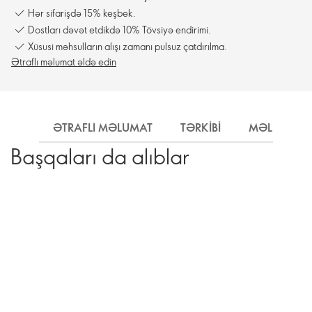
Hər sifarişdə 15% keşbek.
Dostları dəvət etdikdə 10% Tövsiyə endirimi.
Xüsusi məhsulların alışı zamanı pulsuz çatdırılma.
Ətraflı məlumat əldə edin
ƏTRAFLI MƏLUMAT
TƏRKIBI
MƏLUMAT
Başqaları da alıblar