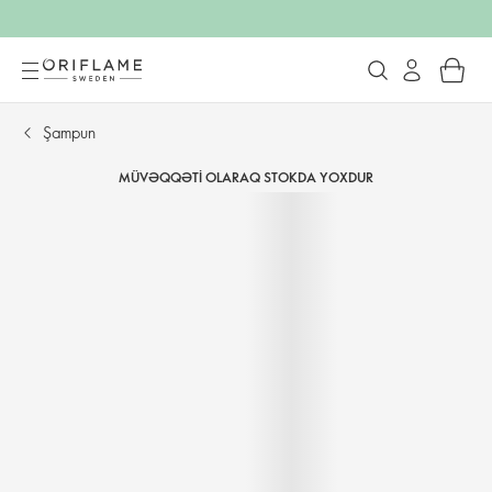
Şampun
MÜVƏQQƏTI OLARAQ STOKDA YOXDUR