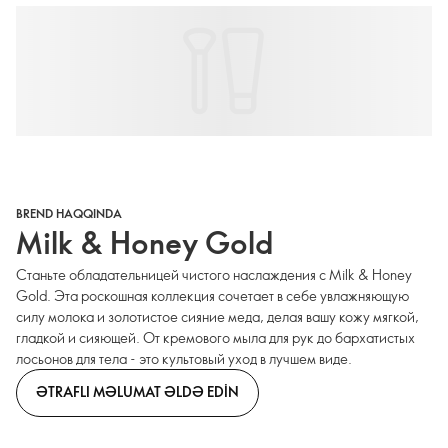
BREND HAQQINDA
Milk & Honey Gold
Станьте обладательницей чистого наслаждения с Milk & Honey
Gold. Эта роскошная коллекция сочетает в себе увлажняющую
силу молока и золотистое сияние меда, делая вашу кожу мягкой,
гладкой и сияющей. От кремового мыла для рук до бархатистых
лосьонов для тела - это культовый уход в лучшем виде.
ƏTRAFLI MƏLUMAT ƏLDƏ EDIN