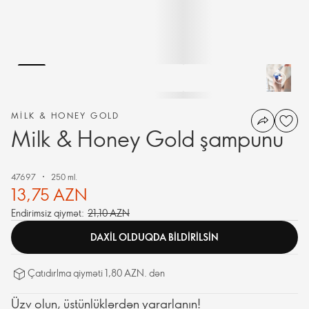
MILK & HONEY GOLD
Milk & Honey Gold şampunu
47697
250 ml.
13,75 AZN
Endirimsiz qiymət:
21,10 AZN
DAXIL OLDUQDA BILDIRILSIN
Çatıdırlma qiyməti 1,80 AZN. dən
Üzv olun, üstünlüklərdən yararlanın!