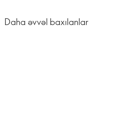
Daha əvvəl baxılanlar