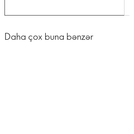
Daha çox buna bənzər