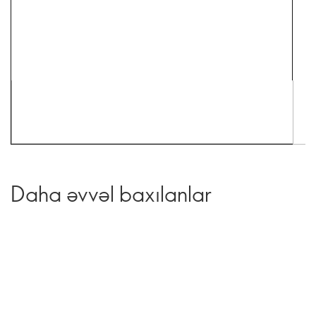
Daha əvvəl baxılanlar