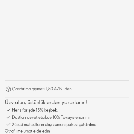
Çatıdırlma qiyməti 1,80 AZN. dən
Üzv olun, üstünlüklərdən yararlanın!
Hər sifarişdə 15% keşbek.
Dostları dəvət etdikdə 10% Tövsiyə endirimi.
Xüsusi məhsulların alışı zamanı pulsuz çatdırılma.
Ətraflı məlumat əldə edin