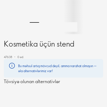
Kosmetika üçün stend
47638
0 əd.
Bu məhsul artıq mövcud deyil, amma narahat olmayın —
əla alternativlərimiz var!
Tövsiyə olunan alternativlər