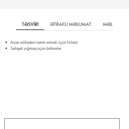
TƏSVIRI
ƏTRAFLI MƏLUMAT
MƏLUMAT
Asan istifadəni təmin etmək üçün fırlanır
Səliqəli yığmaq üçün bölmələr