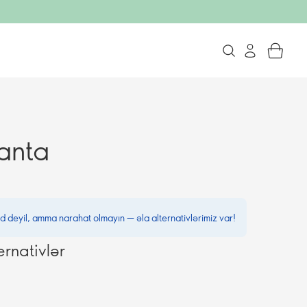
anta
d deyil, amma narahat olmayın — əla alternativlərimiz var!
ernativlər