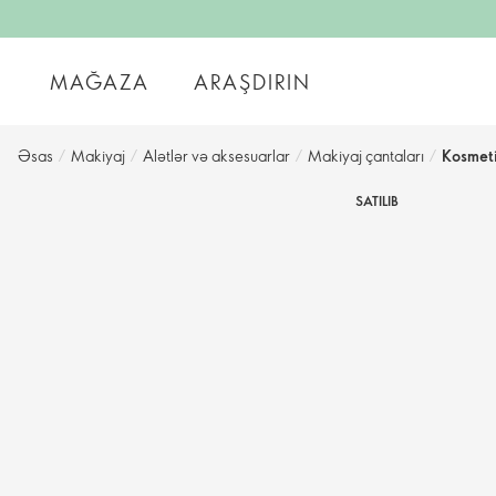
MAĞAZA
ARAŞDIRIN
Əsas
/
Makiyaj
/
Alətlər və aksesuarlar
/
Makiyaj çantaları
/
Kosmet
SATILIB