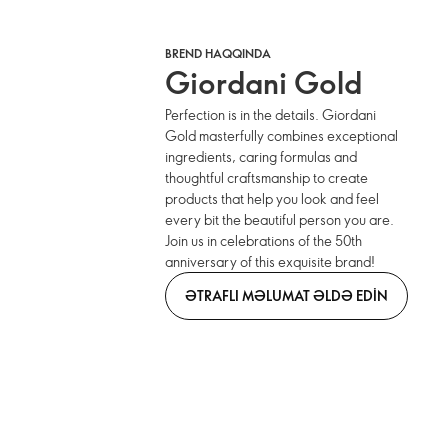
BREND HAQQINDA
Giordani Gold
Perfection is in the details. Giordani
Gold masterfully combines exceptional
ingredients, caring formulas and
thoughtful craftsmanship to create
products that help you look and feel
every bit the beautiful person you are.
Join us in celebrations of the 50th
anniversary of this exquisite brand!
ƏTRAFLI MƏLUMAT ƏLDƏ EDIN