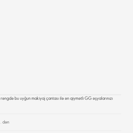
j rəngdə bu uyğun makiyaj çantası ilə ən qiymətli GG əşyalarınızı
. dən