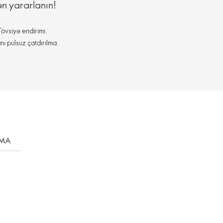
ən yararlanın!
övsiyə endirimi.
nı pulsuz çatdırılma.
LMA