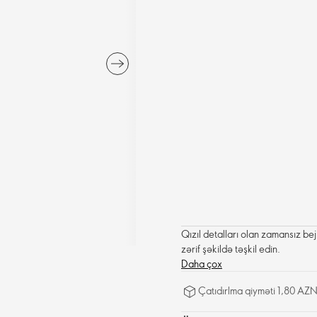
Qızıl detalları olan zamansız be
zərif şəkildə təşkil edin.
Daha çox
Çatıdırlma qiyməti 1,80 AZN