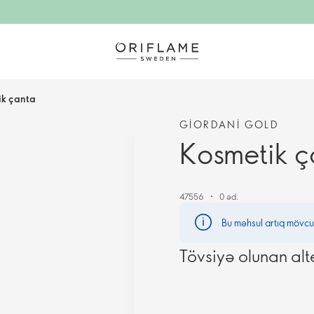
ik çanta
GIORDANI GOLD
Kosmetik ç
47556
0 əd.
Bu məhsul artıq mövcu
Tövsiyə olunan alt