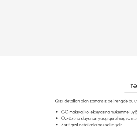
TƏ
Qızıl detalları olan zamansız bej rəngdə bu uy
GG makiyaj kolleksiyasına mükəmməl uyğ
Öz-özünə dayanan yaxşı qurulmuş və mə
Zərif qızıl detallarla bəzədilmişdir.