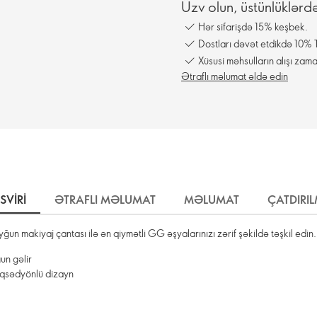
Üzv olun, üstünlüklərd
Hər sifarişdə 15% keşbek.
Dostları dəvət etdikdə 10% T
Xüsusi məhsulların alışı zama
Ətraflı məlumat əldə edin
SVIRI
ƏTRAFLI MƏLUMAT
MƏLUMAT
ÇATDIRI
ğun makiyaj çantası ilə ən qiymətli GG əşyalarınızı zərif şəkildə təşkil edin.
un gəlir
qsədyönlü dizayn