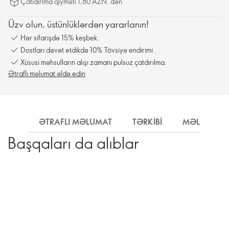
Çatıdırlma qiyməti 1,80 AZN. dən
Üzv olun, üstünlüklərdən yararlanın!
Hər sifarişdə 15% keşbek.
Dostları dəvət etdikdə 10% Tövsiyə endirimi.
Xüsusi məhsulların alışı zamanı pulsuz çatdırılma.
Ətraflı məlumat əldə edin
ƏTRAFLI MƏLUMAT
TƏRKIBI
MƏLUMAT
Başqaları da alıblar