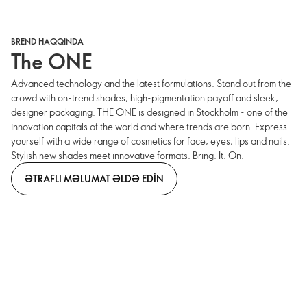
BREND HAQQINDA
The ONE
Advanced technology and the latest formulations. Stand out from the
crowd with on-trend shades, high-pigmentation payoff and sleek,
designer packaging. THE ONE is designed in Stockholm - one of the
innovation capitals of the world and where trends are born. Express
yourself with a wide range of cosmetics for face, eyes, lips and nails.
Stylish new shades meet innovative formats. Bring. It. On.
ƏTRAFLI MƏLUMAT ƏLDƏ EDIN