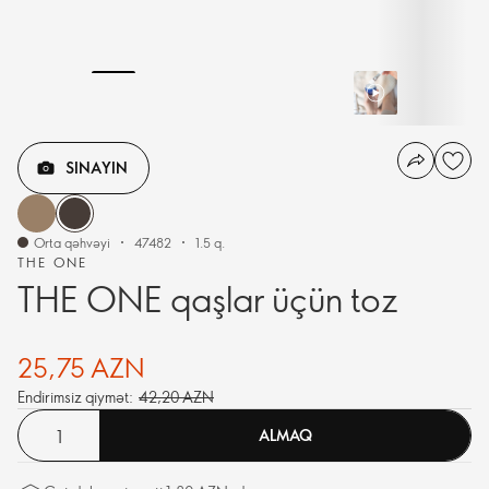
SINAYIN
Orta qəhvəyi
47482
1.5 q.
THE ONE
THE ONE qaşlar üçün toz
25,75 AZN
Endirimsiz qiymət:
42,20 AZN
ALMAQ