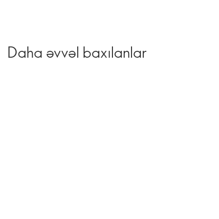
Daha əvvəl baxılanlar