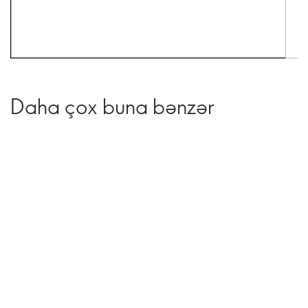
Daha çox buna bənzər