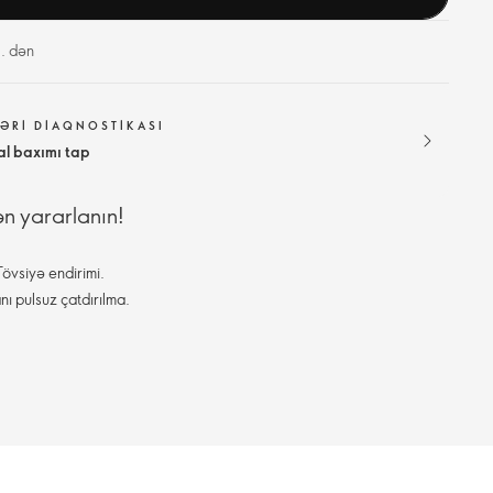
. dən
ƏRI DIAQNOSTIKASI
al baxımı tap
ən yararlanın!
övsiyə endirimi.
nı pulsuz çatdırılma.