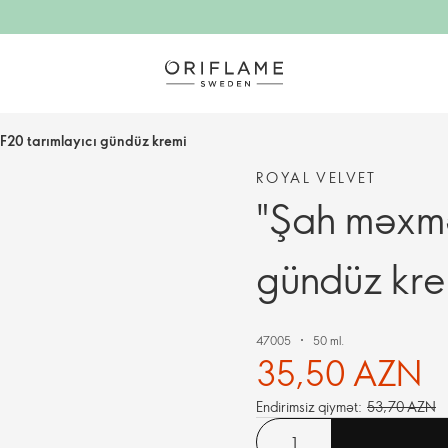
F20 tarımlayıcı gündüz kremi
ROYAL VELVET
"Şah məxmə
gündüz kre
47005
50 ml.
35,50 AZN
Endirimsiz qiymət:
53,70 AZN