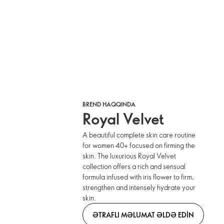
BREND HAQQINDA
Royal Velvet
A beautiful complete skin care routine
for women 40+ focused on firming the
skin. The luxurious Royal Velvet
collection offers a rich and sensual
formula infused with iris flower to firm,
strengthen and intensely hydrate your
skin.
ƏTRAFLI MƏLUMAT ƏLDƏ EDIN