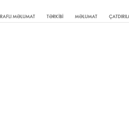
RAFLI MƏLUMAT
TƏRKIBI
MƏLUMAT
ÇATDIRI