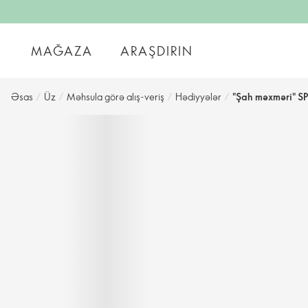
MAĞAZA
ARAŞDIRIN
Əsas
/
Üz
/
Məhsula görə alış-veriş
/
Hədiyyələr
/
"Şah məxməri" SP