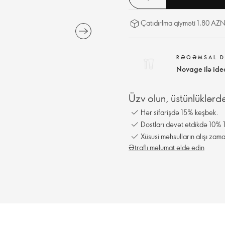
Çatıdırlma qiyməti 1,80 AZN
RƏQƏMSAL D
Novage ilə ide
Üzv olun, üstünlüklərd
Hər sifarişdə 15% keşbek.
Dostları dəvət etdikdə 10% T
Xüsusi məhsulların alışı zama
Ətraflı məlumat əldə edin