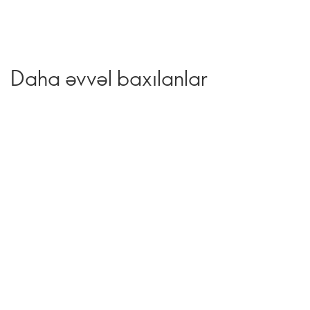
Daha əvvəl baxılanlar