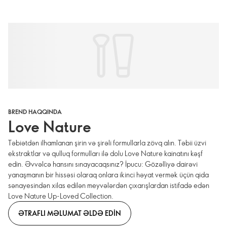
BREND HAQQINDA
Love Nature
Təbiətdən ilhamlanan şirin və şirəli formullarla zövq alın. Təbii üzvi
ekstraktlar və qulluq formulları ilə dolu Love Nature kainatını kəşf
edin. Əvvəlcə hansını sınayacaqsınız? İpucu: Gözəlliyə dairəvi
yanaşmanın bir hissəsi olaraq onlara ikinci həyat vermək üçün qida
sənayesindən xilas edilən meyvələrdən çıxarışlardan istifadə edən
Love Nature Up-Loved Collection.
ƏTRAFLI MƏLUMAT ƏLDƏ EDIN