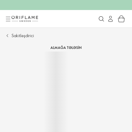
Sakitləşdirici
ALMAĞA TƏLƏSIN