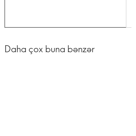
Daha çox buna bənzər