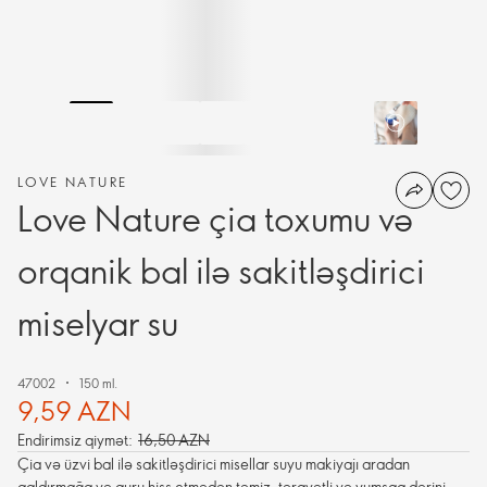
LOVE NATURE
Love Nature çia toxumu və
orqanik bal ilə sakitləşdirici
miselyar su
47002
150 ml.
9,59 AZN
Endirimsiz qiymət:
16,50 AZN
Çia və üzvi bal ilə sakitləşdirici misellar suyu makiyajı aradan
qaldırmağa və quru hiss etmədən təmiz, təravətli və yumşaq dərini