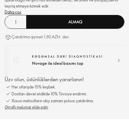
təşviq etməyə kömək edir.
Daha çox
ALMAQ
Çatıdırlma qiyməti 1,80 AZN. dən
RƏQƏMSAL DƏRI DIAQNOSTIKASI
Novage ilə ideal baxımı tap
Üzv olun, üstünlüklərdən yararlanın!
Hər sifarişdə 15% keşbek.
Dostları dəvət etdikdə 10% Tövsiyə endirimi.
Xüsusi məhsulların alışı zamanı pulsuz çatdırılma.
Ətraflı məlumat əldə edin