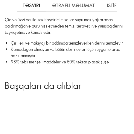
TƏSVIRI
ƏTRAFLI MƏLUMAT
İSTİFADƏ 
Çia və üzvi bal ilə sakitləşdirici misellar suyu makiyajı aradan
qaldırmağa və quru hiss etmədən təmiz, təravətli və yumşaq dərini
təşviq etməyə kömək edir.
Çirkləri və makiyajı bir addımda təmizləyərkən dərini təmizləyir
Komedogen olmayan və bütün dəri növləri üçün uyğun olaraq
hazırlanmışdır
98% təbii mənşəli maddələr və 50% təkrar plastik şüşə
Başqaları da alıblar