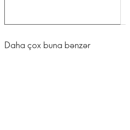
Daha çox buna bənzər