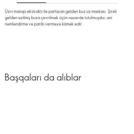
Üzvi manqo ekstraktı ilə parlayan geldən buz üz maskası. Şirəli
geldən əzilmiş buza çevrilmək üçün nəzərdə tutulmuşdur, ani
nəmləndirmə və parıltı verməyə kömək edir.
Başqaları da alıblar