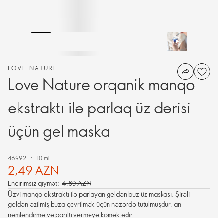
LOVE NATURE
Love Nature orqanik manqo
ekstraktı ilə parlaq üz dərisi
üçün gel maska
46992
10 ml.
2,49 AZN
Endirimsiz qiymət:
4,80 AZN
Üzvi manqo ekstraktı ilə parlayan geldən buz üz maskası. Şirəli
geldən əzilmiş buza çevrilmək üçün nəzərdə tutulmuşdur, ani
nəmləndirmə və parıltı verməyə kömək edir.