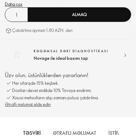
Daha çox
ALMAQ
Çatıdırlma qiyməti 1,80 AZN. dən
RƏQƏMSAL DƏRI DIAQNOSTIKASI
Novage ilə ideal baxımı tap
Üzv olun, üstünlüklərdən yararlanın!
Hər sifarişdə 15% keşbek.
Dostları dəvət etdikdə 10% Tövsiyə endirimi.
Xüsusi məhsulların alışı zamanı pulsuz çatdırılma.
Ətraflı məlumat əldə edin
TƏSVIRI
ƏTRAFLI MƏLUMAT
İSTİFADƏ 