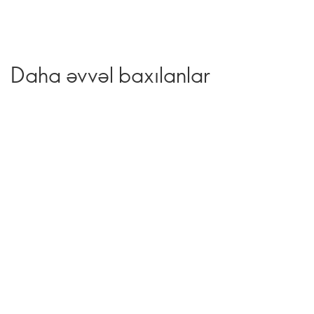
Daha əvvəl baxılanlar