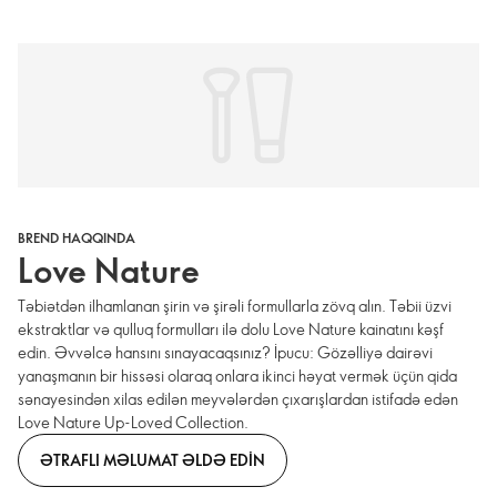
BREND HAQQINDA
Love Nature
Təbiətdən ilhamlanan şirin və şirəli formullarla zövq alın. Təbii üzvi
ekstraktlar və qulluq formulları ilə dolu Love Nature kainatını kəşf
edin. Əvvəlcə hansını sınayacaqsınız? İpucu: Gözəlliyə dairəvi
yanaşmanın bir hissəsi olaraq onlara ikinci həyat vermək üçün qida
sənayesindən xilas edilən meyvələrdən çıxarışlardan istifadə edən
Love Nature Up-Loved Collection.
ƏTRAFLI MƏLUMAT ƏLDƏ EDIN