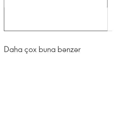
Daha çox buna bənzər