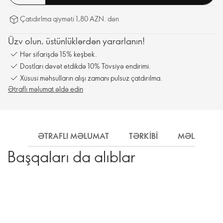
Çatıdırlma qiyməti 1,80 AZN. dən
Üzv olun, üstünlüklərdən yararlanın!
Hər sifarişdə 15% keşbek.
Dostları dəvət etdikdə 10% Tövsiyə endirimi.
Xüsusi məhsulların alışı zamanı pulsuz çatdırılma.
Ətraflı məlumat əldə edin
ƏTRAFLI MƏLUMAT
TƏRKIBI
MƏLUMAT
Başqaları da alıblar