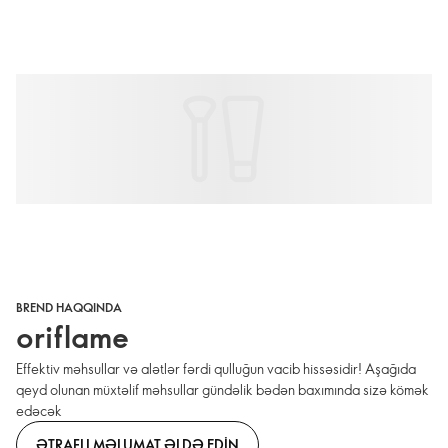
BREND HAQQINDA
oriflame
Effektiv məhsullar və alətlər fərdi qulluğun vacib hissəsidir! Aşağıda
qeyd olunan müxtəlif məhsullar gündəlik bədən baxımında sizə kömək
edəcək
ƏTRAFLI MƏLUMAT ƏLDƏ EDIN