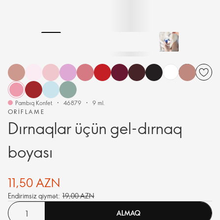
Pambıq Konfet
46879
9 ml.
ORIFLAME
Dırnaqlar üçün gel-dırnaq
boyası
11,50 AZN
Endirimsiz qiymət:
19,00 AZN
ALMAQ