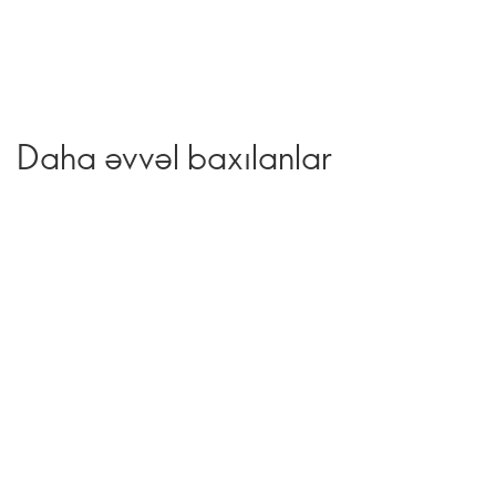
Daha əvvəl baxılanlar