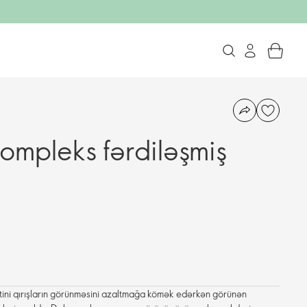
mpleks fərdiləşmiş
ini qırışların görünməsini azaltmağa kömək edərkən görünən