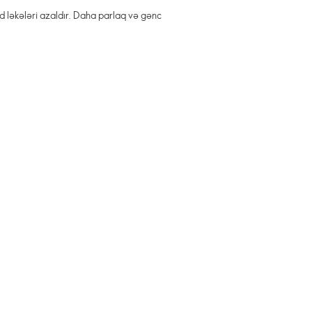
 ləkələri azaldır. Daha parlaq və gənc
r