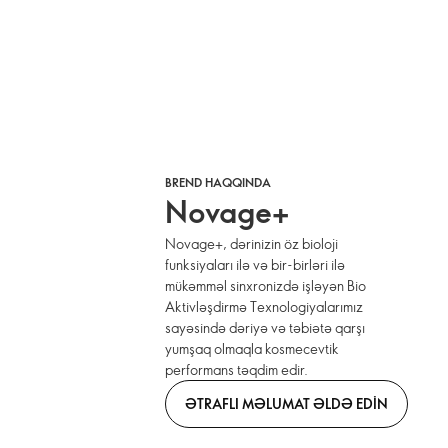
BREND HAQQINDA
Novage+
Novage+, dərinizin öz bioloji
funksiyaları ilə və bir-birləri ilə
mükəmməl sinxronizdə işləyən Bio
Aktivləşdirmə Texnologiyalarımız
sayəsində dəriyə və təbiətə qarşı
yumşaq olmaqla kosmecevtik
performans təqdim edir.
ƏTRAFLI MƏLUMAT ƏLDƏ EDIN