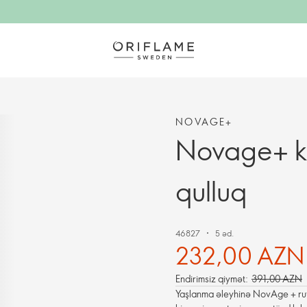
NOVAGE+
Novage+ ko
qulluq
46827
5 əd.
232,00 AZN
Endirimsiz qiymət:
391,00 AZN
Yaşlanma əleyhinə NovAge + rut