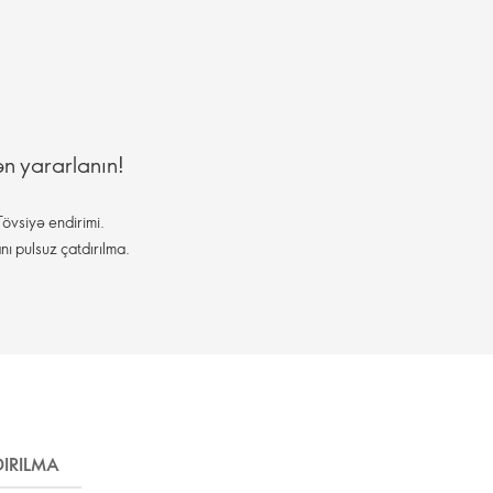
ən yararlanın!
övsiyə endirimi.
nı pulsuz çatdırılma.
IRILMA