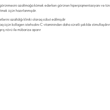
n görünməsini azaltmağa kömək edərkən görünən hiperpiqmentasiyanı və tünd
tmək üçün hazırlanmışdır.
lərini azaltdığı kliniki olaraq sübut edilmişdir
aq üçün kollagen istehsalını C vitaminindən daha sürətli şəkildə stimullaşdırı
rış növü ilə mübarizə aparır