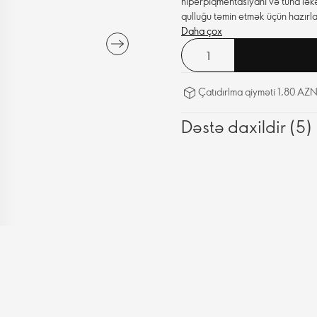
hiperpiqmentasiyanı və tünd lək
qulluğu təmin etmək üçün hazırla
Daha çox
Çatıdırlma qiyməti 1,80 AZN
Dəstə daxildir (5)