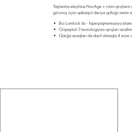
Yaşlanma əleyhinə NovAge + rutini qırışları
görünüş üçün qabaqcıl dəriyə qulluğu təmin e
Bio Lumilock ilə - hiperpiqmentasiya əlamət
Oripeptid-3 texnologiyası qırışları azaltm
Qarğa ayaqları da daxil olmaqla 4 əsas qı