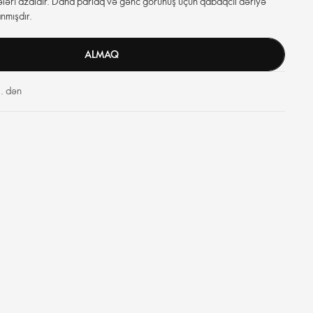
ələri azaldır. Daha parlaq və gənc görünüş üçün qabaqcıl dəriyə
nmışdır.
ALMAQ
. dən