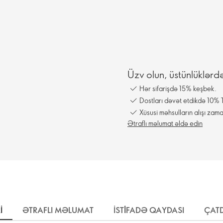
Üzv olun, üstünlüklərd
Hər sifarişdə 15% keşbek.
Dostları dəvət etdikdə 10% T
Xüsusi məhsulların alışı zama
Ətraflı məlumat əldə edin
I
ƏTRAFLI MƏLUMAT
İSTİFADƏ QAYDASI
ÇATD