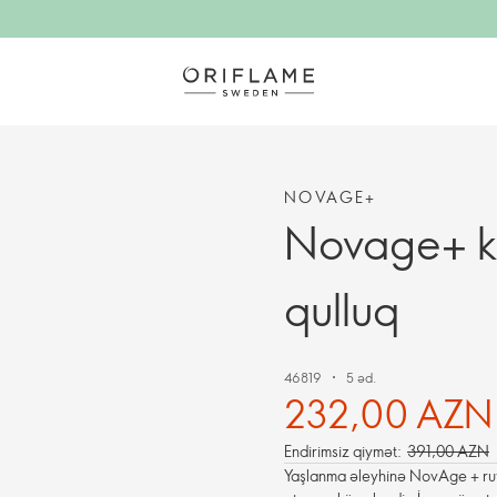
NOVAGE+
Novage+ ko
qulluq
46819
5 əd.
232,00 AZN
Endirimsiz qiymət:
391,00 AZN
Yaşlanma əleyhinə NovAge + rutin