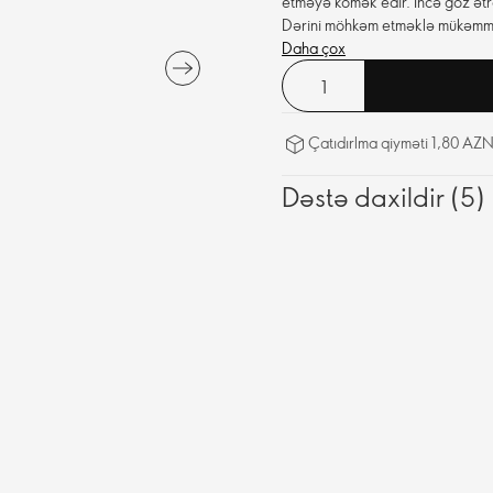
etməyə kömək edir. İncə göz ətra
Dərini möhkəm etməklə mükəmməl
Daha çox
Çatıdırlma qiyməti 1,80 AZN
Dəstə daxildir (5)