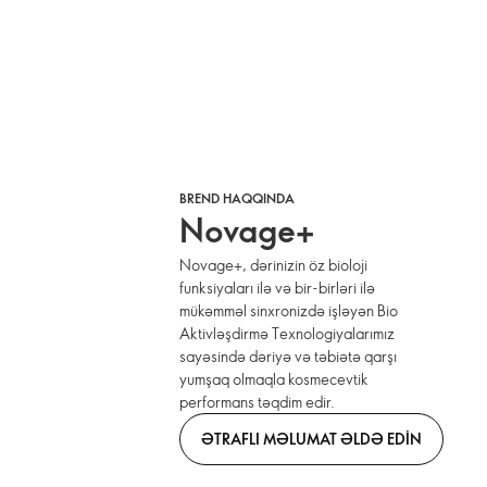
BREND HAQQINDA
Novage+
Novage+, dərinizin öz bioloji
funksiyaları ilə və bir-birləri ilə
mükəmməl sinxronizdə işləyən Bio
Aktivləşdirmə Texnologiyalarımız
sayəsində dəriyə və təbiətə qarşı
yumşaq olmaqla kosmecevtik
performans təqdim edir.
ƏTRAFLI MƏLUMAT ƏLDƏ EDIN