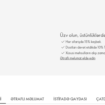
Üzv olun, üstünlüklərd
Hər sifarişdə 15% keşbek.
Dostları dəvət etdikdə 10% T
Xüsusi məhsulların alışı zama
Ətraflı məlumat əldə edin
I
ƏTRAFLI MƏLUMAT
İSTİFADƏ QAYDASI
ÇATD