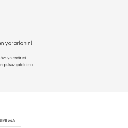
ən yararlanın!
övsiyə endirimi.
nı pulsuz çatdırılma.
IRILMA