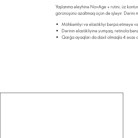
Yaşlanma əleyhinə NovAge + rutini, üz konturl
görünüşünü azaltmaq üçün də işləyir. Dərini
Möhkəmliyi və elastikliyi bərpa etməyə və
Dərinin elastikliyinə yumşaq, retinola bənz
Qarğa ayaqları da daxil olmaqla 4 əsas qı