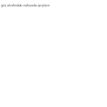
 göz ətrafındakı nahiyədə qırışların