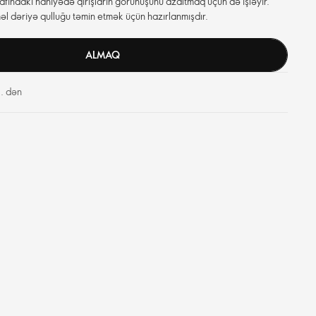
fındakı nahiyədə qırışların görünüşünü azaltmaq üçün də işləyir.
 dəriyə qulluğu təmin etmək üçün hazırlanmışdır.
ALMAQ
. dən