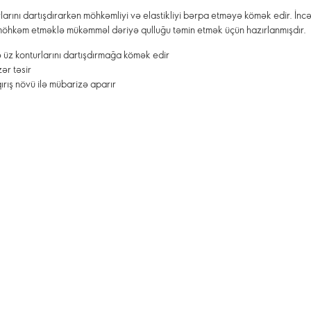
arını dartışdırarkən möhkəmliyi və elastikliyi bərpa etməyə kömək edir. İncə
 möhkəm etməklə mükəmməl dəriyə qulluğu təmin etmək üçün hazırlanmışdır.
 üz konturlarını dartışdırmağa kömək edir
ər təsir
rış növü ilə mübarizə aparır