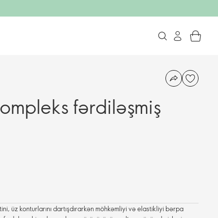
mpleks fərdiləşmiş
i, üz konturlarını dartışdırarkən möhkəmliyi və elastikliyi bərpa