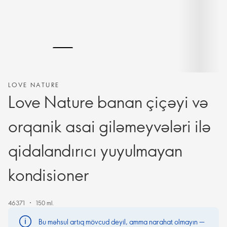
LOVE NATURE
Love Nature banan çiçəyi və
orqanik asai giləmeyvələri ilə
qidalandırıcı yuyulmayan
kondisioner
46371
150 ml.
Bu məhsul artıq mövcud deyil, amma narahat olmayın —