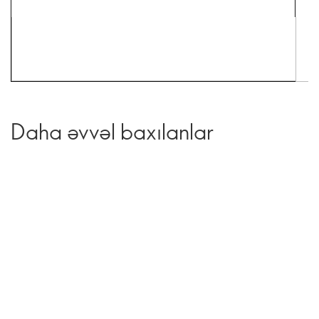
Daha əvvəl baxılanlar