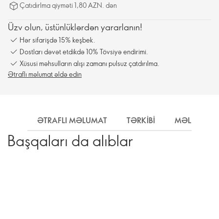
Çatıdırlma qiyməti 1,80 AZN. dən
Üzv olun, üstünlüklərdən yararlanın!
Hər sifarişdə 15% keşbek.
Dostları dəvət etdikdə 10% Tövsiyə endirimi.
Xüsusi məhsulların alışı zamanı pulsuz çatdırılma.
Ətraflı məlumat əldə edin
ƏTRAFLI MƏLUMAT
TƏRKIBI
MƏLUMAT
Başqaları da alıblar