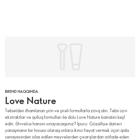
BREND HAQQINDA
Love Nature
Təbiətdən ilhamlanan şirin və şirəli formullarla zövq alın. Təbii üzvi
ekstraktlar və qulluq formulları ilə dolu Love Nature kainatını kəşf
edin. Əvvəlcə hansını sınayacaqsınız? İpucu: Gözəlliyə dairəvi
yanaşmanın bir hissəsi olaraq onlara ikinci həyat vermək üçün qida
sənayesindən xilas edilən meyvələrdən çıxarışlardan istifadə edən