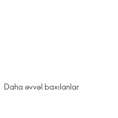
Daha əvvəl baxılanlar