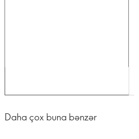
Daha çox buna bənzər