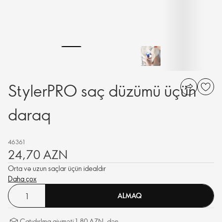
StylerPRO saç düzümü üçün
daraq
46361
24,70 AZN
Orta və uzun saçlar üçün idealdır
Daha çox
ALMAQ
Çatıdırlma qiyməti 1,80 AZN. dən