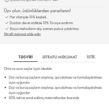
Üzv olun, üstünlüklərdən yararlanın!
Hər sifarişdə 15% keşbek.
Dostları dəvət etdikdə 10% Tövsiyə endirimi.
Xüsusi məhsulların alışı zamanı pulsuz çatdırılma.
Ətraflı məlumat əldə edin
TƏSVIRI
ƏTRAFLI MƏLUMAT
İSTİFADƏ 
Orta və uzun saçlar üçün idealdır
Düz və buruq saçların staylınqı, qurudulması və formalaşdırılması
üçün uyğundur
Düz və buruq saçların staylınqı, qurudulması və formalaşdırılması
üçün uyğundur
50% təkrar emal edilmiş materiallardan ibarətdir