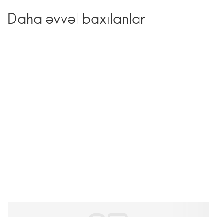
Daha əvvəl baxılanlar