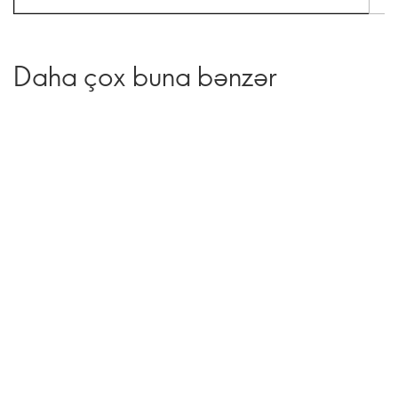
Daha çox buna bənzər