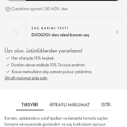
Çatıdırlma qiyməti 1,80 AZN. dən
SAÇ BAXIMI TESTI
DUOLOGI-dan ideal baxımı seç
Üzv olun, üstünlüklərdən yararlanın!
Hər sifarişdə 15% keşbek.
Dostları dəvət etdikdə 10% Tövsiyə endirimi.
Xüsusi məhsulların alışı zamanı pulsuz çatdırılma.
Ətraflı məlumat əldə edin
TƏSVIRI
ƏTRAFLI MƏLUMAT
İSTİFADƏ 
Keratin, qidalandırıcı yulaf lipidləri və betainlə formula saçları
hüceyrə səviyyəsində gücləndirir və saç kutikulasını qoruyur.