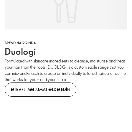
BREND HAQQINDA
Duologi
Formulated with skincare ingredients to cleanse, moisturise and treat
your hair from the roots, DUOLOGI is a customisable range that you
can mix-and-match to create an individually tailored haircare routine
that works for you – and your scalp.
ƏTRAFLI MƏLUMAT ƏLDƏ EDIN