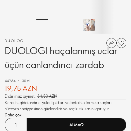
DUOLOGI
DUOLOGI haçalanmış uclar
üçün canlandırıcı zərdab
44964
30 ml.
19,75 AZN
Endirimsiz qiymət:
34,50 AZN
Keratin, qidalandırıcı yulaf lipidləri və betainlə formula saçları
hüceyrə səviyyəsində gücləndirir və saç kutikulasını qoruyur.
Daha çox
ALMAQ