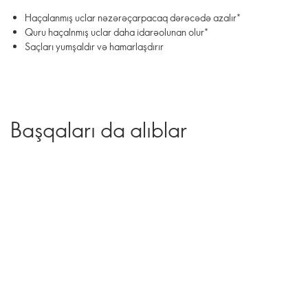
Haçalanmış uclar nəzərəçarpacaq dərəcədə azalır*
Quru haçalnmış uclar daha idarəolunan olur*
Saçları yumşaldır və hamarlaşdırır
Başqaları da alıblar