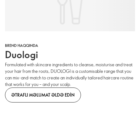
BREND HAQQINDA
Duologi
Formulated with skincare ingredients to cleanse, moisturise and treat
your hair from the roots, DUOLOGI is a customisable range that you
can mix-and-match to create an individually tailored haircare routine
that works for you – and your scalp.
ƏTRAFLI MƏLUMAT ƏLDƏ EDIN