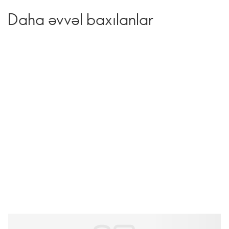
Daha əvvəl baxılanlar