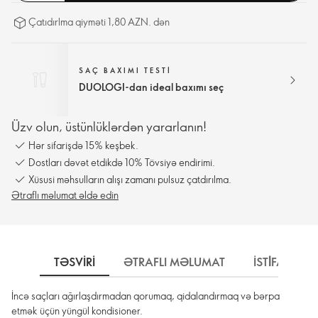
Çatıdırlma qiyməti 1,80 AZN. dən
SAÇ BAXIMI TESTI
DUOLOGI-dan ideal baxımı seç
Üzv olun, üstünlüklərdən yararlanın!
Hər sifarişdə 15% keşbek.
Dostları dəvət etdikdə 10% Tövsiyə endirimi.
Xüsusi məhsulların alışı zamanı pulsuz çatdırılma.
Ətraflı məlumat əldə edin
TƏSVIRI
ƏTRAFLI MƏLUMAT
İSTİFADƏ 
İncə saçları ağırlaşdırmadan qorumaq, qidalandırmaq və bərpa
etmək üçün yüngül kondisioner.