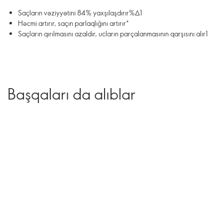
Saçların vəziyyətini 84% yaxşılaşdırır%∆1
Həcmi artırır, saçın parlaqlığını artırır*
Saçların qırılmasını azaldır, ucların parçalanmasının qarşısını alır1
Başqaları da alıblar