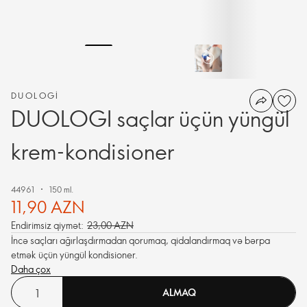
DUOLOGI
DUOLOGI saçlar üçün yüngül
krem-kondisioner
44961
150 ml.
11,90 AZN
Endirimsiz qiymət:
23,00 AZN
İncə saçları ağırlaşdırmadan qorumaq, qidalandırmaq və bərpa
etmək üçün yüngül kondisioner.
Daha çox
ALMAQ