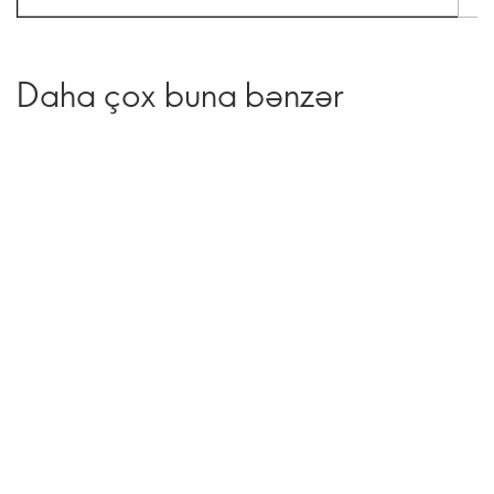
Daha çox buna bənzər