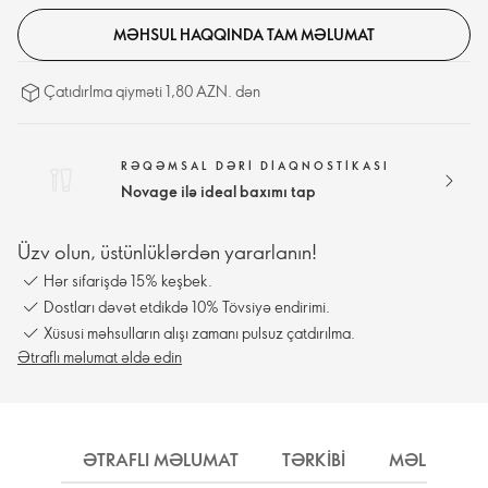
MƏHSUL HAQQINDA TAM MƏLUMAT
Çatıdırlma qiyməti 1,80 AZN. dən
RƏQƏMSAL DƏRI DIAQNOSTIKASI
Novage ilə ideal baxımı tap
Üzv olun, üstünlüklərdən yararlanın!
Hər sifarişdə 15% keşbek.
Dostları dəvət etdikdə 10% Tövsiyə endirimi.
Xüsusi məhsulların alışı zamanı pulsuz çatdırılma.
Ətraflı məlumat əldə edin
ƏTRAFLI MƏLUMAT
TƏRKIBI
MƏLUMAT