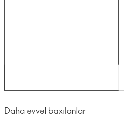
Daha əvvəl baxılanlar