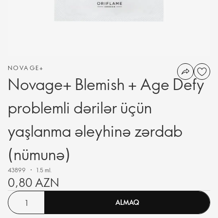
NOVAGE+
Novage+ Blemish + Age Defy
problemli dərilər üçün
yaşlanma əleyhinə zərdab
(nümunə)
43899
1.5 ml.
0,80 AZN
ALMAQ