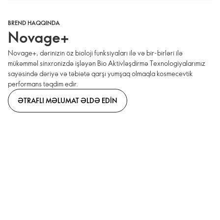
BREND HAQQINDA
Novage+
Novage+, dərinizin öz bioloji funksiyaları ilə və bir-birləri ilə
mükəmməl sinxronizdə işləyən Bio Aktivləşdirmə Texnologiyalarımız
sayəsində dəriyə və təbiətə qarşı yumşaq olmaqla kosmecevtik
performans təqdim edir.
ƏTRAFLI MƏLUMAT ƏLDƏ EDIN