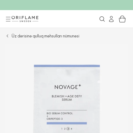
Üz dərisinə qulluq məhsulları nümunəsi