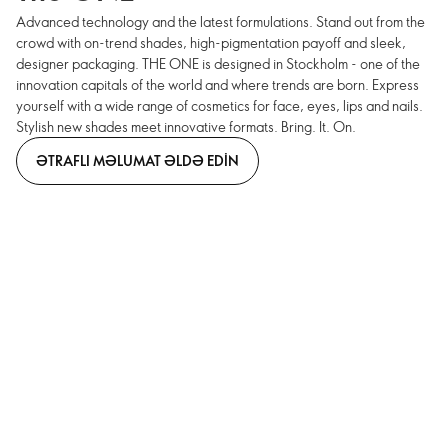
Advanced technology and the latest formulations. Stand out from the
crowd with on-trend shades, high-pigmentation payoff and sleek,
designer packaging. THE ONE is designed in Stockholm - one of the
innovation capitals of the world and where trends are born. Express
yourself with a wide range of cosmetics for face, eyes, lips and nails.
Stylish new shades meet innovative formats. Bring. It. On.
ƏTRAFLI MƏLUMAT ƏLDƏ EDIN