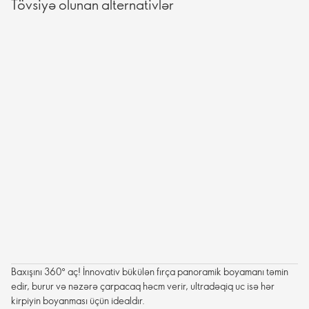
Tövsiyə olunan alternativlər
Baxışını 360° aç! İnnovativ bükülən fırça panoramik boyamanı təmin
edir, burur və nəzərə çarpacaq həcm verir, ultradəqiq uc isə hər
kirpiyin boyanması üçün idealdır.