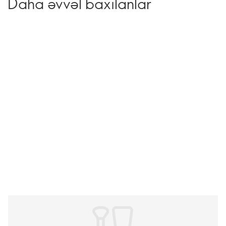
Daha əvvəl baxılanlar