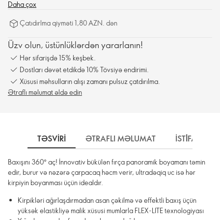
Daha çox
Çatıdırlma qiyməti 1,80 AZN. dən
Üzv olun, üstünlüklərdən yararlanın!
Hər sifarişdə 15% keşbek.
Dostları dəvət etdikdə 10% Tövsiyə endirimi.
Xüsusi məhsulların alışı zamanı pulsuz çatdırılma.
Ətraflı məlumat əldə edin
TƏSVIRI
ƏTRAFLI MƏLUMAT
İSTİFADƏ 
Baxışını 360° aç! İnnovativ bükülən fırça panoramik boyamanı təmin
edir, burur və nəzərə çarpacaq həcm verir, ultradəqiq uc isə hər
kirpiyin boyanması üçün idealdır.
Kirpikləri ağırlaşdırmadan asan çəkilmə və effektli baxış üçün
yüksək elastikliyə malik xüsusi mumlarla FLEX-LITE texnologiyası