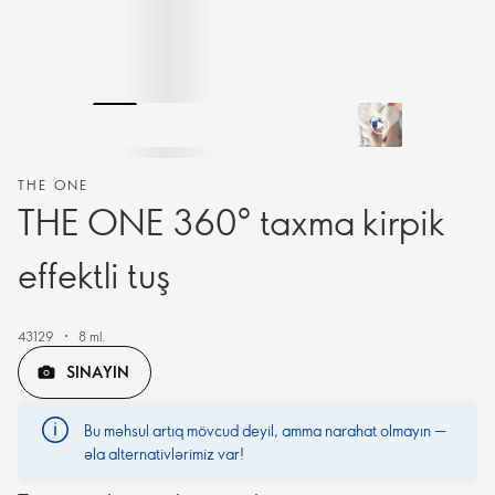
THE ONE
THE ONE 360° taxma kirpik
effektli tuş
43129
8 ml.
SINAYIN
Bu məhsul artıq mövcud deyil, amma narahat olmayın —
əla alternativlərimiz var!