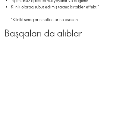
Yığımlarsız qalıcı formul yayılmır və dağılmır
Klinik olaraq sübut edilmiş taxma kirpiklər effekti*
*Kliniki sınaqların nəticələrinə əsasən
Başqaları da alıblar