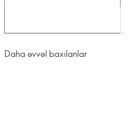
Daha əvvəl baxılanlar