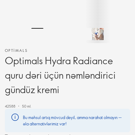
OPTIMALS
Optimals Hydra Radiance
quru dəri üçün nəmləndirici
gündüz kremi
42588
50 ml.
Bu məhsul artıq mövcud deyil, amma narahat olmayın —
əla alternativlərimiz var!