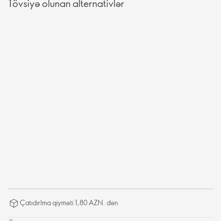
Tövsiyə olunan alternativlər
Çatıdırlma qiyməti 1,80 AZN. dən