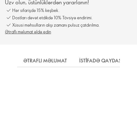
Üzv olun, üstünlüklərdən yararlanın!
Hər sifarişdə 15% keşbek.
Dostları dəvət etdikdə 10% Tövsiyə endirimi.
Xüsusi məhsulların alışı zamanı pulsuz çatdırılma.
Ətraflı məlumat əldə edin
ƏTRAFLI MƏLUMAT
İSTİFADƏ QAYDASI