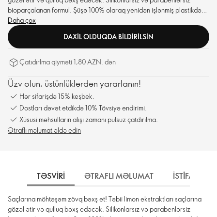
bioparçalanan formul. Şüşə 100% olaraq yenidən işlənmiş plastikdən
hazırlanıb.
Daha çox
DAXIL OLDUQDA BILDIRILSIN
Çatıdırlma qiyməti 1,80 AZN. dən
Üzv olun, üstünlüklərdən yararlanın!
Hər sifarişdə 15% keşbek.
Dostları dəvət etdikdə 10% Tövsiyə endirimi.
Xüsusi məhsulların alışı zamanı pulsuz çatdırılma.
Ətraflı məlumat əldə edin
TƏSVIRI
ƏTRAFLI MƏLUMAT
İSTİFADƏ 
Saçlarına möhtəşəm zövq bəxş et! Təbii limon ekstraktları saçlarına
gözəl ətir və qulluq bəxş edəcək. Silikonlarsız və parabenlərsiz