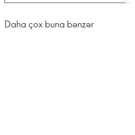
Daha çox buna bənzər