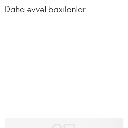
Daha əvvəl baxılanlar