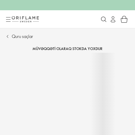
Quru saçlar
MÜVƏQQƏTI OLARAQ STOKDA YOXDUR