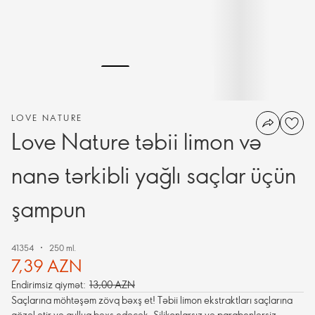
LOVE NATURE
Love Nature təbii limon və
nanə tərkibli yağlı saçlar üçün
şampun
41354
250 ml.
7,39 AZN
Endirimsiz qiymət:
13,00 AZN
Saçlarına möhtəşəm zövq bəxş et! Təbii limon ekstraktları saçlarına
gözəl ətir və qulluq bəxş edəcək. Silikonlarsız və parabenlərsiz