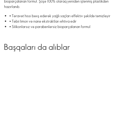
bioparçalanan formul. Şüşə 100% olaraq yenidən işlənmiş plastikdən
hazırlanıb.
• Təravət hissi bəxş edərək yağlı saçları effektiv şəkildə təmizləyir
• Təbii limon və nanə ekstraktları ehtiva edir
• Silikonlarsız və parabenlərsiz bioparçalanan formul
Başqaları da alıblar