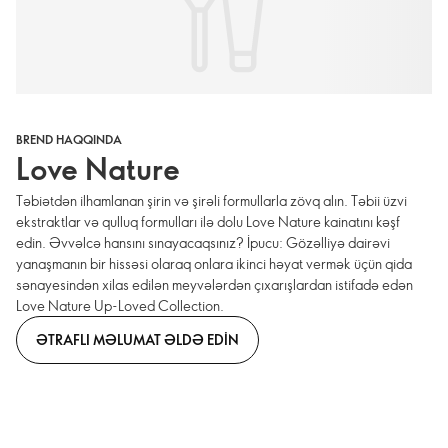
BREND HAQQINDA
Love Nature
Təbiətdən ilhamlanan şirin və şirəli formullarla zövq alın. Təbii üzvi
ekstraktlar və qulluq formulları ilə dolu Love Nature kainatını kəşf
edin. Əvvəlcə hansını sınayacaqsınız? İpucu: Gözəlliyə dairəvi
yanaşmanın bir hissəsi olaraq onlara ikinci həyat vermək üçün qida
sənayesindən xilas edilən meyvələrdən çıxarışlardan istifadə edən
Love Nature Up-Loved Collection.
ƏTRAFLI MƏLUMAT ƏLDƏ EDIN