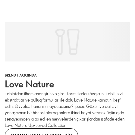
BREND HAQQINDA
Love Nature
Təbiətdən ilhamlanan şirin və şirəli formullarla zövq alın. Təbii üzvi
ekstraktlar və qulluq formulları ilə dolu Love Nature kainatını kəşf
edin. Əvvəlcə hansını sınayacaqsınız? İpucu: Gözəlliyə dairəvi
yanaşmanın bir hissəsi olaraq onlara ikinci həyat vermək üçün qida
sənayesindən xilas edilən meyvələrdən çıxarışlardan istifadə edən
Love Nature Up-Loved Collection.