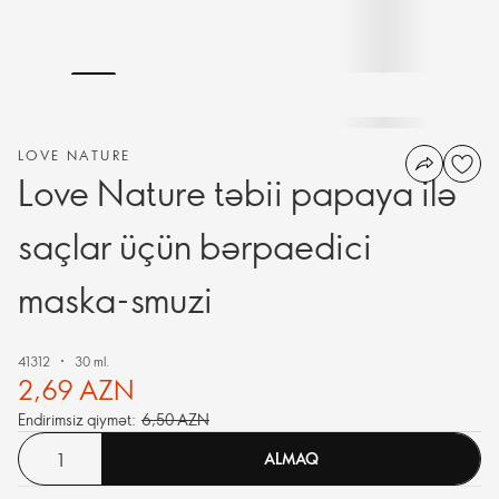
LOVE NATURE
Love Nature təbii papaya ilə
saçlar üçün bərpaedici
maska-smuzi
41312
30 ml.
2,69 AZN
Endirimsiz qiymət:
6,50 AZN
ALMAQ