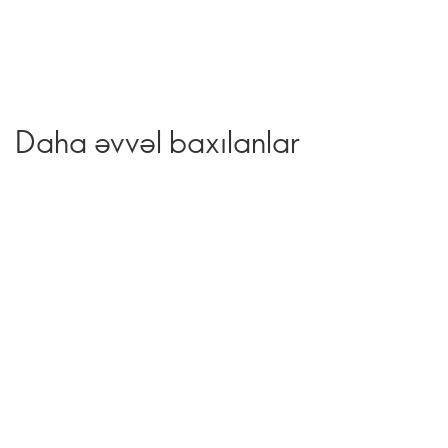
Daha əvvəl baxılanlar