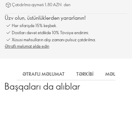
Çatıdırlma qiyməti 1,80 AZN. dən
Üzv olun, üstünlüklərdən yararlanın!
Hər sifarişdə 15% keşbek.
Dostları dəvət etdikdə 10% Tövsiyə endirimi.
Xüsusi məhsulların alışı zamanı pulsuz çatdırılma.
Ətraflı məlumat əldə edin
ƏTRAFLI MƏLUMAT
TƏRKIBI
MƏLUMAT
Başqaları da alıblar