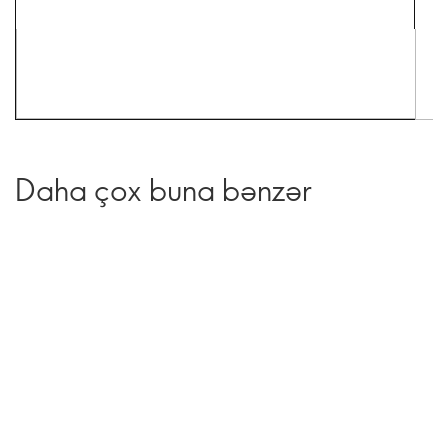
Daha çox buna bənzər