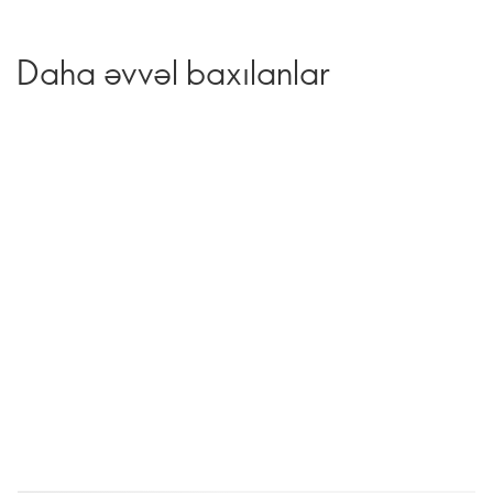
Daha əvvəl baxılanlar