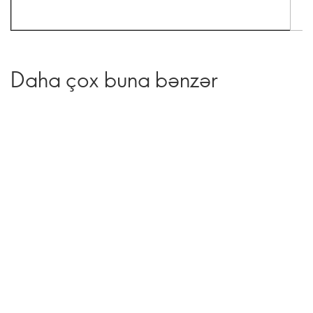
Daha çox buna bənzər