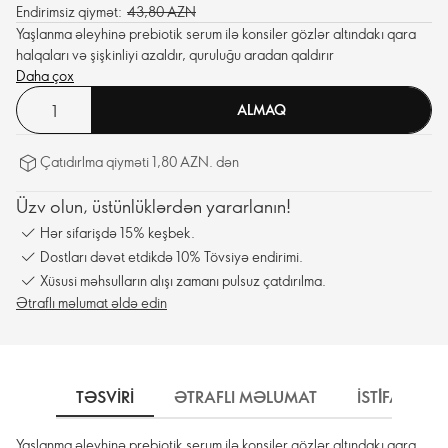
Endirimsiz qiymət:
43,80 AZN
Yaşlanma əleyhinə prebiotik serum ilə konsiler gözlər altındakı qara
halqaları və şişkinliyi azaldır, quruluğu aradan qaldırır
Daha çox
ALMAQ
Çatıdırlma qiyməti 1,80 AZN. dən
Üzv olun, üstünlüklərdən yararlanın!
Hər sifarişdə 15% keşbek.
Dostları dəvət etdikdə 10% Tövsiyə endirimi.
Xüsusi məhsulların alışı zamanı pulsuz çatdırılma.
Ətraflı məlumat əldə edin
TƏSVIRI
ƏTRAFLI MƏLUMAT
İSTİFADƏ 
Yaşlanma əleyhinə prebiotik serum ilə konsiler gözlər altındakı qara