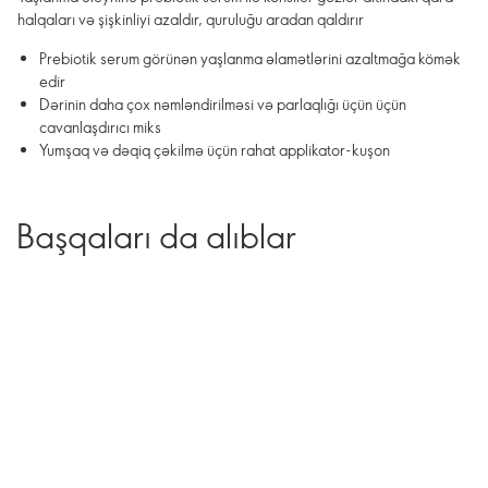
halqaları və şişkinliyi azaldır, quruluğu aradan qaldırır
Prebiotik serum görünən yaşlanma əlamətlərini azaltmağa kömək
edir
Dərinin daha çox nəmləndirilməsi və parlaqlığı üçün üçün
cavanlaşdırıcı miks
Yumşaq və dəqiq çəkilmə üçün rahat applikator-kuşon
Başqaları da alıblar