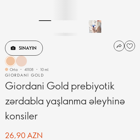
SINAYIN
Orta
41108
10 ml.
GIORDANI GOLD
Giordani Gold prebiyotik
zərdabla yaşlanma əleyhinə
konsiler
26,90 AZN