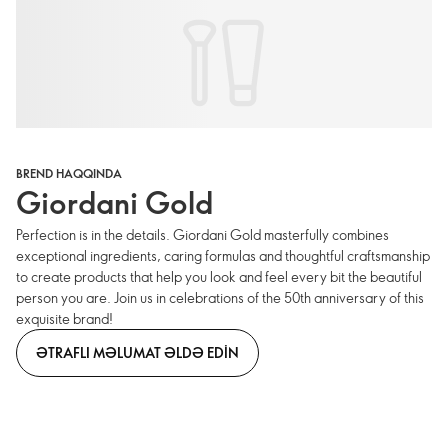
BREND HAQQINDA
Giordani Gold
Perfection is in the details. Giordani Gold masterfully combines
exceptional ingredients, caring formulas and thoughtful craftsmanship
to create products that help you look and feel every bit the beautiful
person you are. Join us in celebrations of the 50th anniversary of this
exquisite brand!
ƏTRAFLI MƏLUMAT ƏLDƏ EDIN