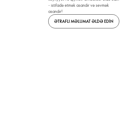
- istifadə etmək asandır və sevmək
asandır!
ƏTRAFLI MƏLUMAT ƏLDƏ EDIN