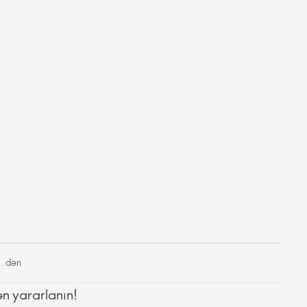
. dən
ən yararlanın!