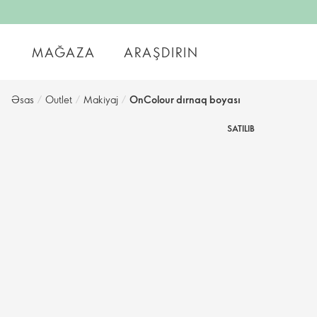
MAĞAZA
ARAŞDIRIN
Əsas
/
Outlet
/
Makiyaj
/
OnColour dırnaq boyası
SATILIB