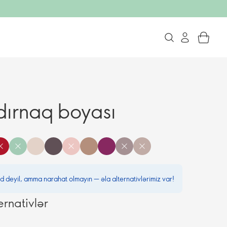
ırnaq boyası
d deyil, amma narahat olmayın — əla alternativlərimiz var!
ernativlər