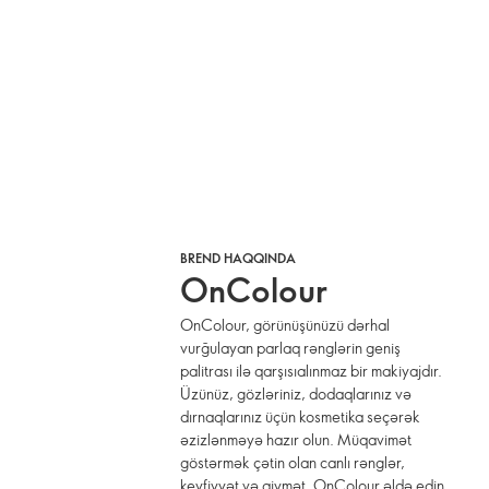
BREND HAQQINDA
OnColour
OnColour, görünüşünüzü dərhal
vurğulayan parlaq rənglərin geniş
palitrası ilə qarşısıalınmaz bir makiyajdır.
Üzünüz, gözləriniz, dodaqlarınız və
dırnaqlarınız üçün kosmetika seçərək
əzizlənməyə hazır olun. Müqavimət
göstərmək çətin olan canlı rənglər,
keyfiyyət və qiymət. OnColour əldə edin