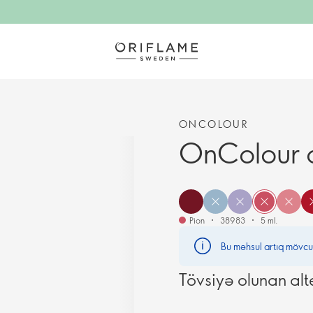
ONCOLOUR
OnColour d
Pion
38983
5 ml.
Bu məhsul artıq mövcu
Tövsiyə olunan alt