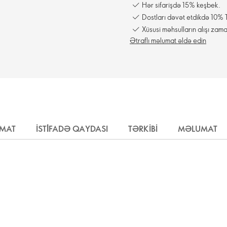
Hər sifarişdə 15% keşbek.
Dostları dəvət etdikdə 10% T
Xüsusi məhsulların alışı zama
Ətraflı məlumat əldə edin
UMAT
İSTİFADƏ QAYDASI
TƏRKIBI
MƏLUMAT