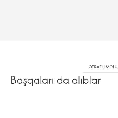
ƏTRAFLI MƏL
Başqaları da alıblar