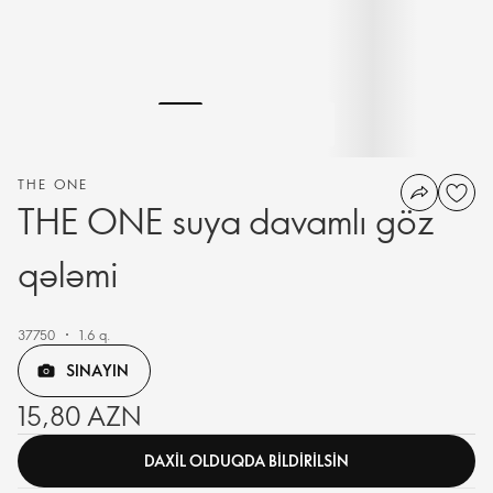
THE ONE
THE ONE suya davamlı göz
qələmi
37750
1.6 q.
SINAYIN
15,80 AZN
DAXIL OLDUQDA BILDIRILSIN