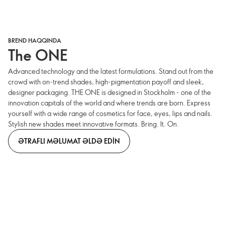
BREND HAQQINDA
The ONE
Advanced technology and the latest formulations. Stand out from the
crowd with on-trend shades, high-pigmentation payoff and sleek,
designer packaging. THE ONE is designed in Stockholm - one of the
innovation capitals of the world and where trends are born. Express
yourself with a wide range of cosmetics for face, eyes, lips and nails.
Stylish new shades meet innovative formats. Bring. It. On.
ƏTRAFLI MƏLUMAT ƏLDƏ EDIN