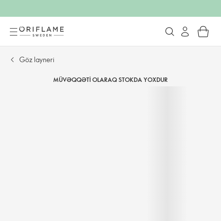
Göz layneri
MÜVƏQQƏTI OLARAQ STOKDA YOXDUR