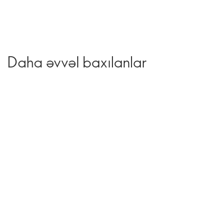
Daha əvvəl baxılanlar