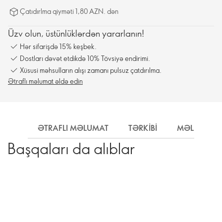
Çatıdırlma qiyməti 1,80 AZN. dən
Üzv olun, üstünlüklərdən yararlanın!
Hər sifarişdə 15% keşbek.
Dostları dəvət etdikdə 10% Tövsiyə endirimi.
Xüsusi məhsulların alışı zamanı pulsuz çatdırılma.
Ətraflı məlumat əldə edin
ƏTRAFLI MƏLUMAT
TƏRKIBI
MƏLUMAT
Başqaları da alıblar