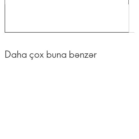
Daha çox buna bənzər