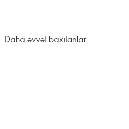
Daha əvvəl baxılanlar