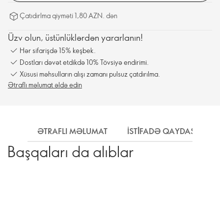
Çatıdırlma qiyməti 1,80 AZN. dən
Üzv olun, üstünlüklərdən yararlanın!
Hər sifarişdə 15% keşbek.
Dostları dəvət etdikdə 10% Tövsiyə endirimi.
Xüsusi məhsulların alışı zamanı pulsuz çatdırılma.
Ətraflı məlumat əldə edin
ƏTRAFLI MƏLUMAT
İSTİFADƏ QAYDASI
Başqaları da alıblar