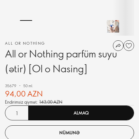
ALL OR NOTHING
All or Nothing parfüm suyu
(ətir) [Ol o Nasing]
35679
50 ml.
94,00 AZN
Endirimsiz qiymət:
143,00 AZN
ALMAQ
NÜMUNƏ