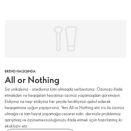
BREND HAQQINDA
All or Nothing
Siz unikalsınız - istədiyiniz kimi olmaqda sərbəstsiniz. Özünüzü ifadə
etməkdən və həqiqətən həyatınızı özünüz yaşamaqdan qorxmayın.
Etdiyiniz və nəşr etdiyiniz hər şeydə fərdiliyinizi qəbul edərək
həqiqətinizə uyğun yaşayırsınız. Yeni All or Nothing ətir irsi ilə özünüz
olmağa və tam həyat yaşamağa cəsarət edin: dərinizlə problemsiz
qarışmaq və özünəməxsusluğunuzu ifadə etmək üçün hazırlanmış iki
eksklüziv ətir.