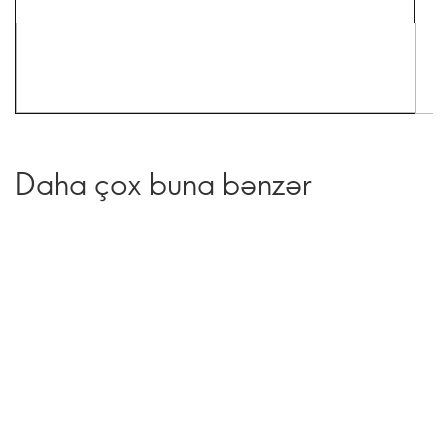
Daha çox buna bənzər