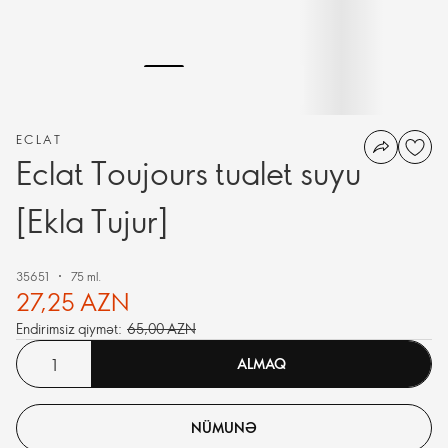
ECLAT
Eclat Toujours tualet suyu
[Ekla Tujur]
35651
75 ml.
27,25 AZN
Endirimsiz qiymət:
65,00 AZN
ALMAQ
NÜMUNƏ