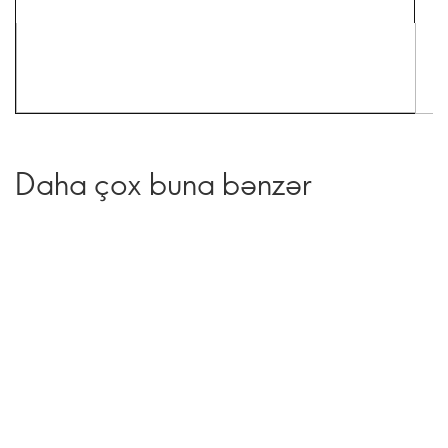
Daha çox buna bənzər