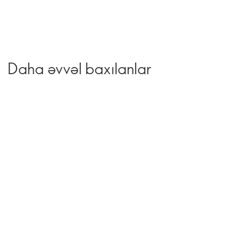
Daha əvvəl baxılanlar