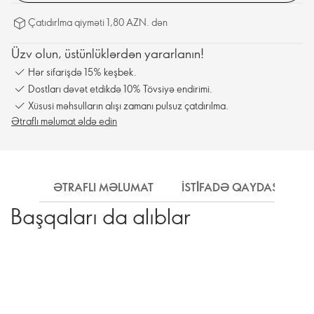
Çatıdırlma qiyməti 1,80 AZN. dən
Üzv olun, üstünlüklərdən yararlanın!
Hər sifarişdə 15% keşbek.
Dostları dəvət etdikdə 10% Tövsiyə endirimi.
Xüsusi məhsulların alışı zamanı pulsuz çatdırılma.
Ətraflı məlumat əldə edin
ƏTRAFLI MƏLUMAT
İSTİFADƏ QAYDASI
Başqaları da alıblar