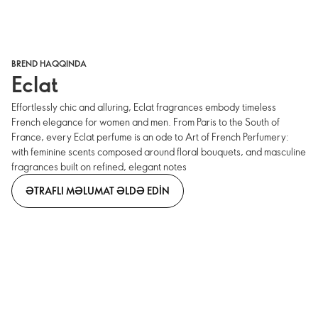
BREND HAQQINDA
Eclat
Effortlessly chic and alluring, Eclat fragrances embody timeless
French elegance for women and men. From Paris to the South of
France, every Eclat perfume is an ode to Art of French Perfumery:
with feminine scents composed around floral bouquets, and masculine
fragrances built on refined, elegant notes
ƏTRAFLI MƏLUMAT ƏLDƏ EDIN