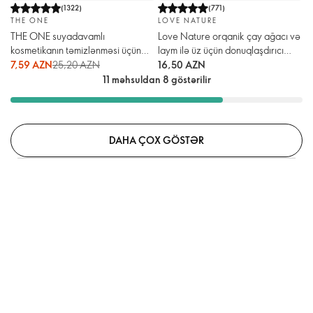
(
1322
)
(
771
)
THE ONE
LOVE NATURE
THE ONE suyadavamlı
Love Nature orqanik çay ağacı və
kosmetikanın təmizlənməsi üçün
laym ilə üz üçün donuqlaşdırıcı
vasitə
krem-flüid
7,59 AZN
25,20 AZN
16,50 AZN
11 məhsuldan 8 göstərilir
DAHA ÇOX GÖSTƏR