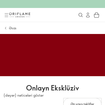
Əsas
Onlayn Eksklüziv
{dəyər} nəticələri göstər
Ən yaxşı təkliflər