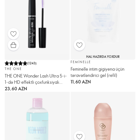
HAL HAZIRDA YOXDUR
FEMINELLE
(
1243
)
Feminelle intim gigiyena üçün
THE ONE
təravətləndirici gel (refil)
THE ONE Wonder Lash Ultra 5-i-
11,60 AZN
1-də HD effektli çoxfunksiyalı
kirpik tuşu
23,60 AZN