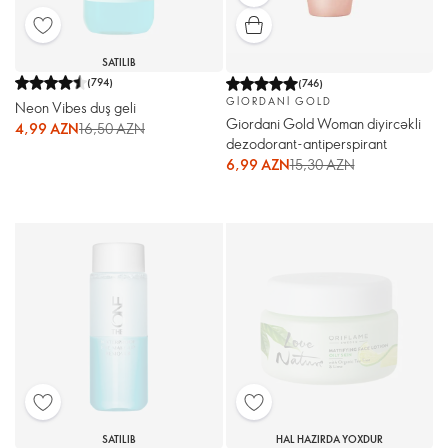
SATILIB
(
794
)
(
746
)
GIORDANI GOLD
Neon Vibes duş geli
Giordani Gold Woman diyircəkli
4,99 AZN
16,50 AZN
dezodorant-antiperspirant
6,99 AZN
15,30 AZN
SATILIB
HAL HAZIRDA YOXDUR