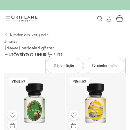
Kimdən alış-veriş edin
Uniseks
{dəyər} nəticələri göstər
TÖVSIYƏ OLUNUR
FILTR
Kişilər üçün
Qadınlar üçün
YENILIK!
YENILIK!