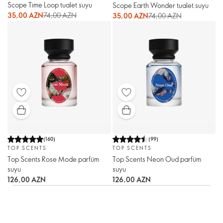
Scope Time Loop tualet suyu
Scope Earth Wonder tualet suyu
35,00 AZN
74,00 AZN
35,00 AZN
74,00 AZN
(
160
)
(
99
)
TOP SCENTS
TOP SCENTS
Top Scents Rose Mode parfüm
Top Scents Neon Oud parfüm
suyu
suyu
126,00 AZN
126,00 AZN