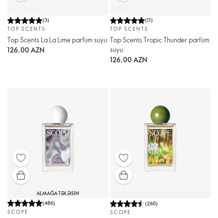
(
3
)
(
11
)
TOP SCENTS
TOP SCENTS
Top Scents La La Lime parfüm suyu
Top Scents Tropic Thunder parfüm
suyu
126,00 AZN
126,00 AZN
ALMAĞA TƏLƏSIN
(
486
)
(
260
)
SCOPE
SCOPE