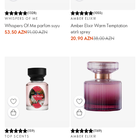
(
1328
)
(
1055
)
WHISPERS OF ME
AMBER ELIXIR
Whispers Of Me parfüm suyu
Amber Elixir Warm Temptation
ətirli sprey
53,50 AZN
91,00 AZN
20,90 AZN
38,00 AZN
(
159
)
(
1169
)
TOP SCENTS
AMBER ELIXIR