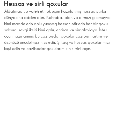
Həssas və sirli qoxular
Aldatmaq və valeh etmək üçün hazırlanmış həssas ətirlər
dünyasına addım atın. Kəhrəba, pion və qırmızı giləmeyvə
kimi maddələrlə dolu yumşaq həssas ətirlərlə hər bir qoxu
seksual sevgi iksiri kimi qalır, ehtiras və sirr alovlayır. İstək
üçün hazırlanmış bu cazibədar qoxular cazibəni artırır və
özünüzü unudulmaz hiss edir. Şıltaq və həssas qoxularımızı
kəşf edin və cazibədar qoxularımızın sirrini açın.