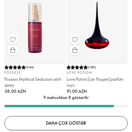
(
1144
)
(
1381
)
POSSESS
LOVE POTION
Possess Mythical Seduction ətirli
Love Potion [Lav Pouşən] parfüm
sprey
suyu
38,00 AZN
91,00 AZN
9 məhsuldan 8 göstərilir
DAHA ÇOX GÖSTƏR