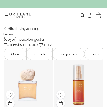
Əhval-ruhiyyə ilə alış
Həssas
{dəyər} nəticələri göstər
TÖVSIYƏ OLUNUR
FILTR
Qalın
Güvənli
Enerji verən
Təzə