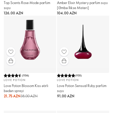
Top Scents Rose Mode parfüm
Amber Elixir Mystery parfüm suyu
suyu
[Əmbə İlikse Misteri]
126,00 AZN
104,00 AZN
(
1106
)
(
930
)
LOVE POTION
LOVE POTION
Love Potion Blossom Kiss ətirli
Love Potion Sensual Ruby parfüm
bədən spreyi
suyu
21,75 AZN
38,00 AZN
91,00 AZN