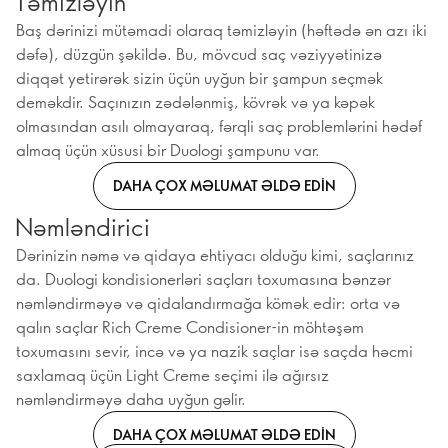
Təmizləyin
Baş dərinizi mütəmadi olaraq təmizləyin (həftədə ən azı iki
dəfə), düzgün şəkildə. Bu, mövcud saç vəziyyətinizə
diqqət yetirərək sizin üçün uyğun bir şampun seçmək
deməkdir. Saçınızın zədələnmiş, kövrək və ya kəpək
olmasından asılı olmayaraq, fərqli saç problemlərini hədəf
almaq üçün xüsusi bir Duologi şampunu var.
DAHA ÇOX MƏLUMAT ƏLDƏ EDIN
Nəmləndirici
Dərinizin nəmə və qidaya ehtiyacı olduğu kimi, saçlarınız
da. Duologi kondisionerləri saçları toxumasına bənzər
nəmləndirməyə və qidalandırmağa kömək edir: orta və
qalın saçlar Rich Creme Condisioner-in möhtəşəm
toxumasını sevir, incə və ya nazik saçlar isə saçda həcmi
saxlamaq üçün Light Creme seçimi ilə ağırsız
nəmləndirməyə daha uyğun gəlir.
DAHA ÇOX MƏLUMAT ƏLDƏ EDIN