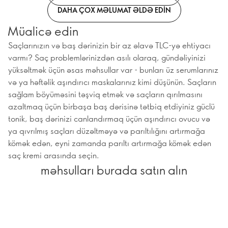
DAHA ÇOX MƏLUMAT ƏLDƏ EDIN
Müalicə edin
Saçlarınızın və baş dərinizin bir az əlavə TLC-yə ehtiyacı
varmı? Saç problemlərinizdən asılı olaraq, gündəliyinizi
yüksəltmək üçün əsas məhsullar var - bunları üz serumlarınız
və ya həftəlik aşındırıcı maskalarınız kimi düşünün. Saçların
sağlam böyüməsini təşviq etmək və saçların qırılmasını
azaltmaq üçün birbaşa baş dərisinə tətbiq etdiyiniz güclü
tonik, baş dərinizi canlandırmaq üçün aşındırıcı ovucu və
ya qıvrılmış saçları düzəltməyə və parıltılığını artırmağa
kömək edən, eyni zamanda parıltı artırmağa kömək edən
saç kremi arasında seçin.
məhsulları burada satın alın