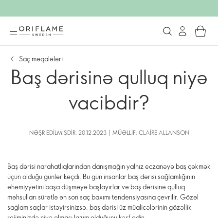
Saç məqalələri
Baş dərisinə qulluq niyə
vacibdir?
NƏŞR EDILMIŞDIR: 20.12.2023 | MÜƏLLIF: CLAIRE ALLANSON
Baş dərisi narahatlıqlarından danışmağın yalnız eczanəyə baş çəkmək
üçün olduğu günlər keçdi. Bu gün insanlar baş dərisi sağlamlığının
əhəmiyyətini başa düşməyə başlayırlar və baş dərisinə qulluq
məhsulları sürətlə ən son saç baxımı tendensiyasına çevrilir. Gözəl
sağlam saçlar istəyirsinizsə, baş dərisi üz müalicələrinin gözəllik
rejiminizdə niyə olması lazım olduğunu kəşf edin.