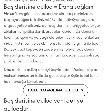
Baş dərisinə qulluq = Daha sağlam
Ən sağlam görünən saçlarınızın sirri baş dərinizdən
başlayacağını bilirdinizmi? Ondan böyüyən saçlara
diqqət yetirə bilsəniz də, baş dəriniz mahiyyətcə oxşar
zülallar və lipidlərdən ibarət olan dəridir. Üz dərisi kimi,
tıxanma, quru və ya yağlı ola bilər - çünki saç follikulları
sebum istehsalı və üslub məhsullarından yığılma ilə tıxanır.
Bu, çox vaxt kəpəkdən zədələnmiş iplərə, baş dərisi
həssaslığına və saçların qırılmasına qədər çoxsaylı saç
problemlərinin köküdür.
Daş dərisinə qulluq etməyi təşviq edən Duologi saç baxımı
məhsullarımızdan istifadə gözəl saçlar üçün ideal təməl
hazırlamağa kömək edir.
DAHA ÇOX MƏLUMAT ƏLDƏ EDIN
Baş dərisinə qulluq yeni dəriyə
qulluqdur