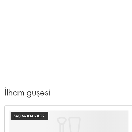
İlham guşəsi
SAÇ MƏQALƏLƏRI