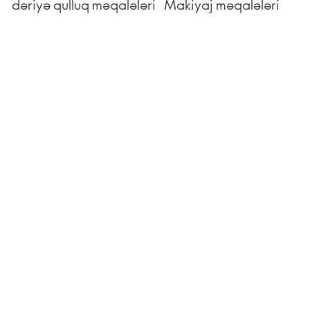
dəriyə qulluq məqalələri
Makiyaj məqalələri