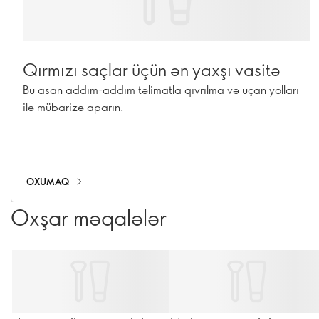
Qırmızı saçlar üçün ən yaxşı vasitə
Bu asan addım-addım təlimatla qıvrılma və uçan yolları
ilə mübarizə aparın.
OXUMAQ
Oxşar məqalələr