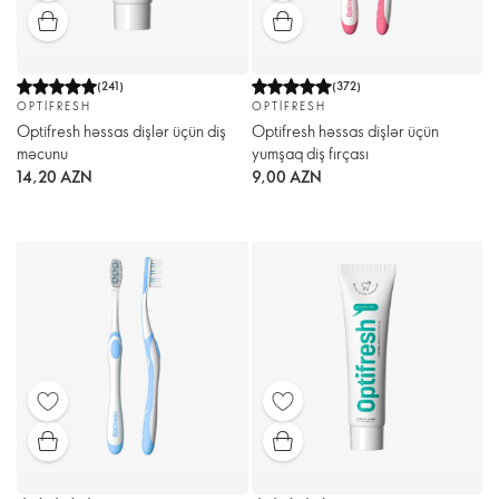
(
241
)
(
372
)
OPTIFRESH
OPTIFRESH
Optifresh həssas dişlər üçün diş
Optifresh həssas dişlər üçün
məcunu
yumşaq diş fırçası
14,20 AZN
9,00 AZN