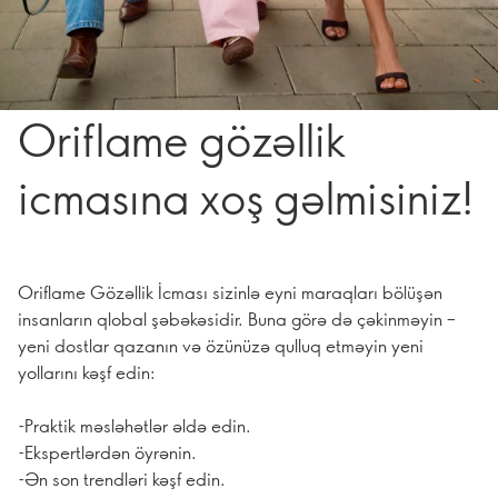
Oriflame gözəllik
icmasına xoş gəlmisiniz!
Oriflame Gözəllik İcması sizinlə eyni maraqları bölüşən
insanların qlobal şəbəkəsidir. Buna görə də çəkinməyin –
yeni dostlar qazanın və özünüzə qulluq etməyin yeni
yollarını kəşf edin:
-Praktik məsləhətlər əldə edin.
-Ekspertlərdən öyrənin.
-Ən son trendləri kəşf edin.