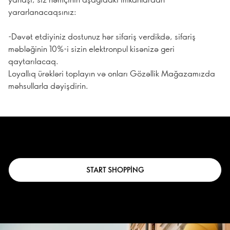
yararlanacaqsınız:
-Dəvət etdiyiniz dostunuz hər sifariş verdikdə, sifariş
məbləğinin 10%-i sizin elektronpul kisənizə geri
qaytarılacaq.
Loyallıq ürəkləri toplayın və onları Gözəllik Mağazamızda
məhsullarla dəyişdirin.
START SHOPPING