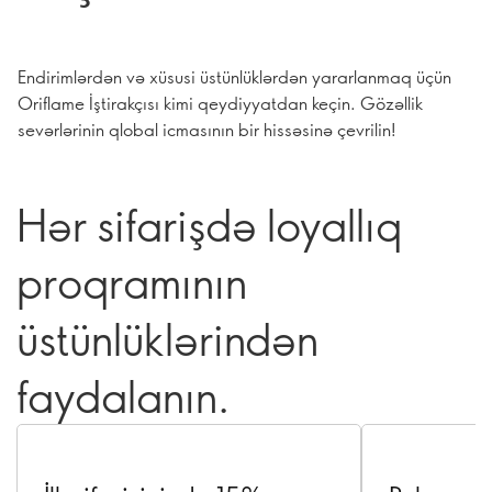
Endirimlərdən və xüsusi üstünlüklərdən yararlanmaq üçün
Oriflame İştirakçısı kimi qeydiyyatdan keçin. Gözəllik
sevərlərinin qlobal icmasının bir hissəsinə çevrilin!
Hər sifarişdə loyallıq
proqramının
üstünlüklərindən
faydalanın.