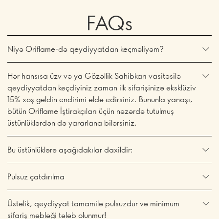
FAQs
Niyə Oriflame-də qeydiyyatdan keçməliyəm?
Hər hansısa üzv və ya Gözəllik Sahibkarı vasitəsilə
qeydiyyatdan keçdiyiniz zaman ilk sifarişinizə eksklüziv
15% xoş gəldin endirimi əldə edirsiniz. Bununla yanaşı,
bütün Oriflame İştirakçıları üçün nəzərdə tutulmuş
üstünlüklərdən də yararlana bilərsiniz.
Bu üstünlüklərə aşağıdakılar daxildir:
Pulsuz çatdırılma
Üstəlik, qeydiyyat tamamilə pulsuzdur və minimum
sifariş məbləği tələb olunmur!