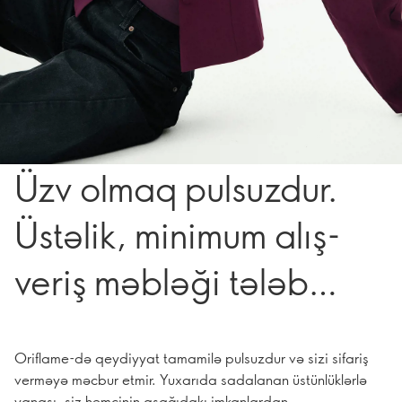
Üzv olmaq pulsuzdur.
Üstəlik, minimum alış-
veriş məbləği tələb
edilmir.
Oriflame-də qeydiyyat tamamilə pulsuzdur və sizi sifariş
verməyə məcbur etmir. Yuxarıda sadalanan üstünlüklərlə
yanaşı, siz həmçinin aşağıdakı imkanlardan