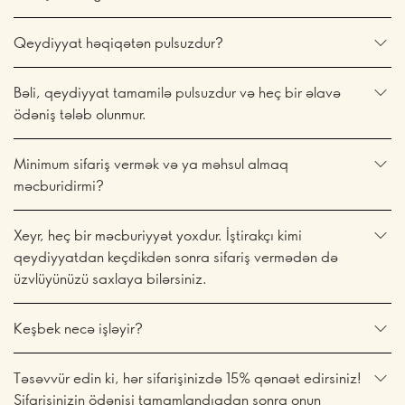
Qeydiyyat həqiqətən pulsuzdur?
Bəli, qeydiyyat tamamilə pulsuzdur və heç bir əlavə
ödəniş tələb olunmur.
Minimum sifariş vermək və ya məhsul almaq
məcburidirmi?
Xeyr, heç bir məcburiyyət yoxdur. İştirakçı kimi
qeydiyyatdan keçdikdən sonra sifariş vermədən də
üzvlüyünüzü saxlaya bilərsiniz.
Keşbek necə işləyir?
Təsəvvür edin ki, hər sifarişinizdə 15% qənaət edirsiniz!
Sifarişinizin ödənişi tamamlandıqdan sonra onun