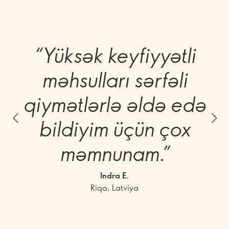
“Yüksək keyfiyyətli
məhsulları sərfəli
qiymətlərlə əldə edə
bildiyim üçün çox
məmnunam.”
Indra E.
Riqa, Latviya