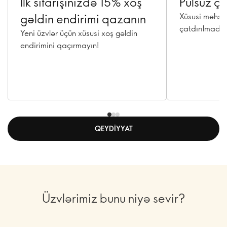
İlk sifarişinizdə 15% xoş
Pulsuz ça
gəldin endirimi qazanın
Xüsusi məhsul
çatdırılmadan
Yeni üzvlər üçün xüsusi xoş gəldin
endirimini qaçırmayın!
QEYDIYYAT
Üzvlərimiz bunu niyə sevir?