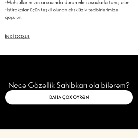
-Məhsullarımızın arxasında duran elmi əsaslarla tanış olun.
-İştirakçılar üçün təşkil olunan eksklüziv tədbirlərimizə
qoşulun.
İNDI QOŞUL
Necə Gözəllik Sahibkarı ola bilərəm?
DAHA ÇOX ÖYRƏN