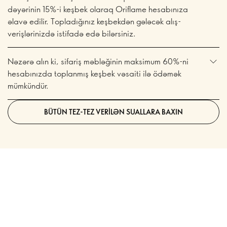
dəyərinin 15%-i keşbek olaraq Oriflame hesabınıza
əlavə edilir. Topladığınız keşbekdən gələcək alış-
verişlərinizdə istifadə edə bilərsiniz.
Nəzərə alın ki, sifariş məbləğinin maksimum 60%-ni
hesabınızda toplanmış keşbek vəsaiti ilə ödəmək
mümkündür.
BÜTÜN TEZ-TEZ VERILƏN SUALLARA BAXIN