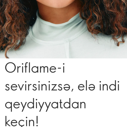
Oriflame-i
sevirsinizsə, elə indi
qeydiyyatdan
keçin!